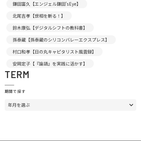
鎌田富久【エンジェル鎌田’sEye】
北尾吉孝【世相を斬る！】
鈴木康弘【デジタルシフトの教科書】
孫泰蔵【孫泰蔵のシリコンバレーエクスプレス】
村口和孝【日の丸キャピタリスト風雲録】
安岡定子【『論語』を実践に活かす】
TERM
期間で探す
年月を選ぶ