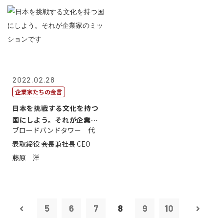
2022.02.28
企業家たちの金言
日本を挑戦する文化を持つ
国にしよう。それが企業家
ブロードバンドタワー 代
のミッション...
表取締役 会長兼社長 CEO
藤原 洋
5
6
7
8
9
10