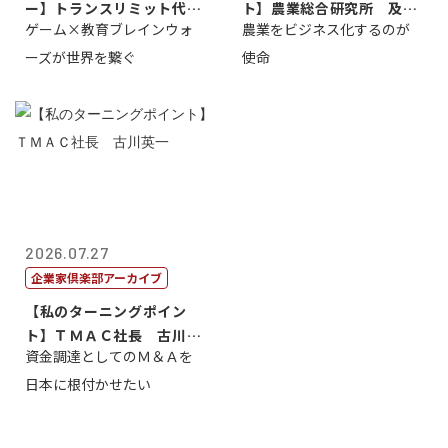
ー】トランスリミット代表
ト】農業総合研究所 及川
ゲーム×教育ブレインウォ
農業をビジネス化するのが
取締役社長 ...
智正
ーズが世界を繋ぐ
使命
2026.07.27
企業家倶楽部アーカイブ
【私のターニングポイン
ト】ＴＭＡＣ社長 古川英
資金調達としてのＭ＆Ａを
一
日本に根付かせたい