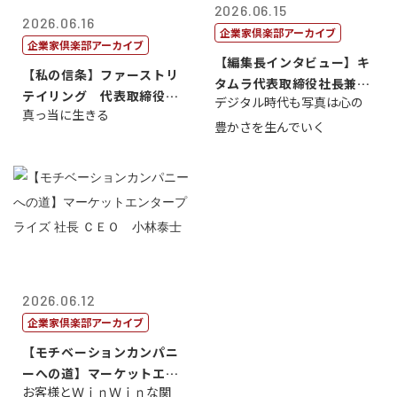
2026.06.15
2026.06.16
企業家倶楽部アーカイブ
企業家倶楽部アーカイブ
【編集長インタビュー】キ
【私の信条】ファーストリ
タムラ代表取締役社長兼Ｃ
テイリング 代表取締役会
デジタル時代も写真は心の
ＯＯ 武川 ...
真っ当に生きる
長兼社長 柳...
豊かさを生んでいく
2026.06.12
企業家倶楽部アーカイブ
【モチベーションカンパニ
ーへの道】マーケットエン
お客様とＷｉｎＷｉｎな関
タープライズ...