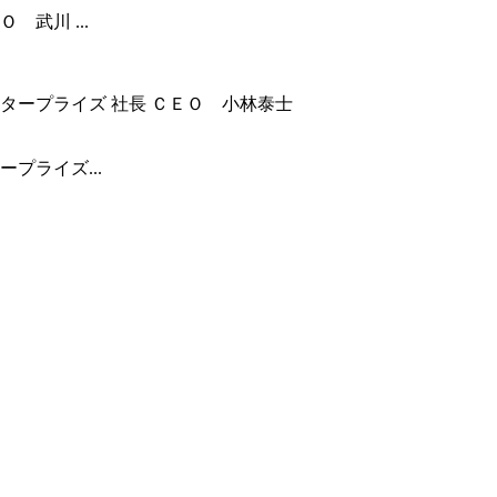
武川 ...
プライズ...