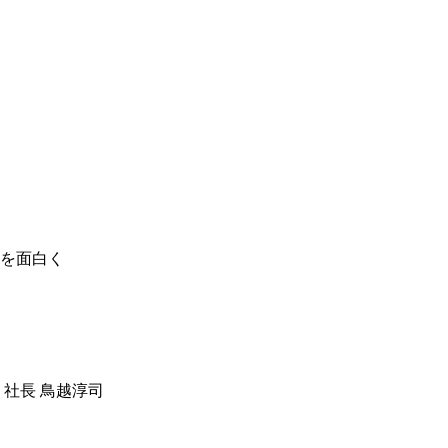
を面白く
 社長 鳥越淳司