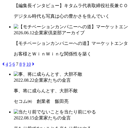
【編集長インタビュー】キタムラ代表取締役社長兼ＣＯＯ 
デジタル時代も写真は心の豊かさを生んでいく
2026.06.12
企業家倶楽部アーカイブ
【モチベーションカンパニーへの道】マーケットエンター
お客様とＷｉｎＷｉｎな関係性を築く
4
5
6
7
8
9
10
2022.08.22
企業家たちの金言
事、将に成らんとす、大胆不敵
セコム㈱ 創業者 飯田亮
2022.08.15
企業家たちの金言