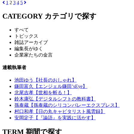
1
2
3
4
5
CATEGORY
カテゴリで探す
すべて
トピックス
雑誌アーカイブ
編集長がゆく
企業家たちの金言
連載執筆者
池田ゆう【社長のおしゃれ】
鎌田富久【エンジェル鎌田’sEye】
北尾吉孝【世相を斬る！】
鈴木康弘【デジタルシフトの教科書】
孫泰蔵【孫泰蔵のシリコンバレーエクスプレス】
村口和孝【日の丸キャピタリスト風雲録】
安岡定子【『論語』を実践に活かす】
TERM
期間で探す