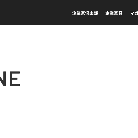
企業家倶楽部
企業家賞
マ
NE