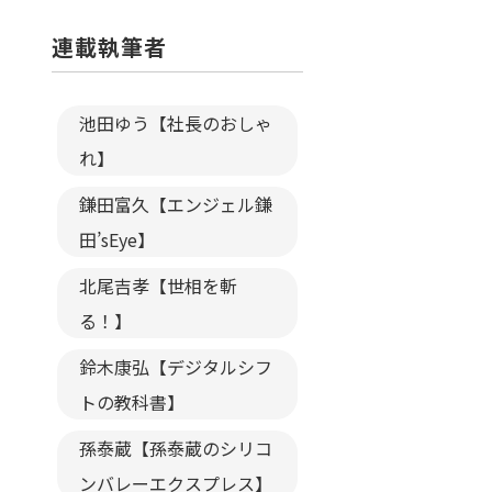
連載執筆者
池田ゆう【社長のおしゃ
れ】
鎌田富久【エンジェル鎌
田’sEye】
北尾吉孝【世相を斬
る！】
鈴木康弘【デジタルシフ
トの教科書】
孫泰蔵【孫泰蔵のシリコ
ンバレーエクスプレス】