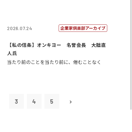
企業家倶楽部アーカイブ
2026.07.24
【私の信条】オンキヨー 名誉会長 大朏直
人氏
当たり前のことを当たり前に、倦むことなく
2
3
4
5