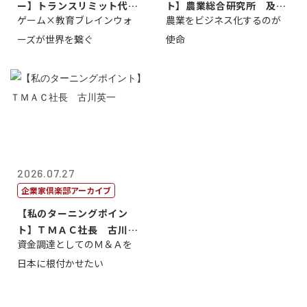
ー】トランスリミット代表
ト】農業総合研究所 及川
ゲーム×教育ブレインウォ
農業をビジネス化するのが
取締役社長 ...
智正
ーズが世界を繋ぐ
使命
2026.07.27
企業家倶楽部アーカイブ
【私のターニングポイン
ト】ＴＭＡＣ社長 古川英
資金調達としてのＭ＆Ａを
一
日本に根付かせたい