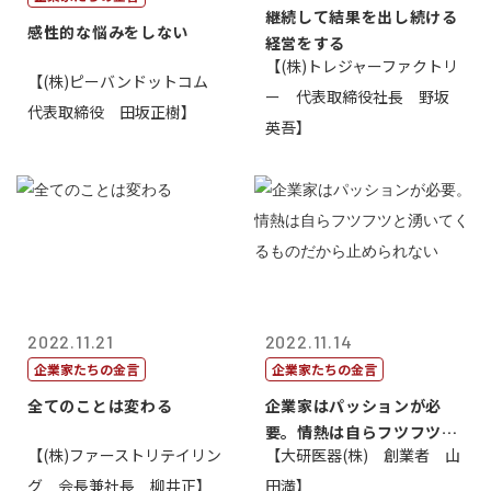
継続して結果を出し続ける
感性的な悩みをしない
経営をする
【(株)トレジャーファクトリ
【(株)ピーバンドットコム
ー 代表取締役社長 野坂
代表取締役 田坂正樹】
英吾】
2022.11.21
2022.11.14
企業家たちの金言
企業家たちの金言
全てのことは変わる
企業家はパッションが必
要。情熱は自らフツフツと
【(株)ファーストリテイリン
【大研医器(株) 創業者 山
湧いてくるもの...
グ 会長兼社長 柳井正】
田満】