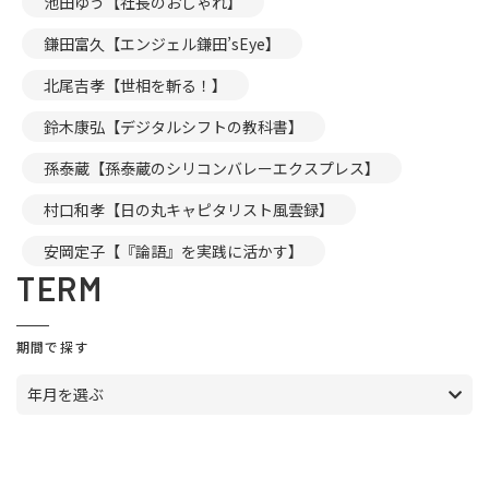
池田ゆう【社長のおしゃれ】
鎌田富久【エンジェル鎌田’sEye】
北尾吉孝【世相を斬る！】
鈴木康弘【デジタルシフトの教科書】
孫泰蔵【孫泰蔵のシリコンバレーエクスプレス】
村口和孝【日の丸キャピタリスト風雲録】
安岡定子【『論語』を実践に活かす】
TERM
期間で探す
年月を選ぶ