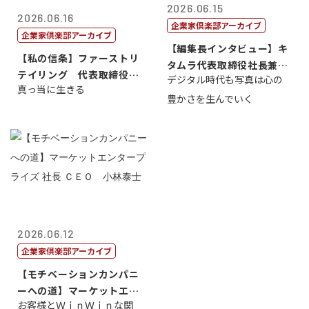
2026.06.15
2026.06.16
企業家倶楽部アーカイブ
企業家倶楽部アーカイブ
【編集長インタビュー】キ
【私の信条】ファーストリ
タムラ代表取締役社長兼Ｃ
テイリング 代表取締役会
デジタル時代も写真は心の
ＯＯ 武川 ...
真っ当に生きる
長兼社長 柳...
豊かさを生んでいく
2026.06.12
企業家倶楽部アーカイブ
【モチベーションカンパニ
ーへの道】マーケットエン
お客様とＷｉｎＷｉｎな関
タープライズ...