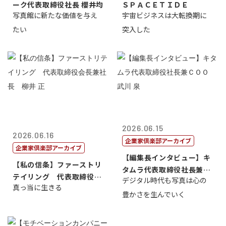
ーク代表取締役社長 櫻井均
ＳＰＡＣＥＴＩＤＥ
写真館に新たな価値を与え
宇宙ビジネスは大転換期に
たい
突入した
2026.06.15
2026.06.16
企業家倶楽部アーカイブ
企業家倶楽部アーカイブ
【編集長インタビュー】キ
【私の信条】ファーストリ
タムラ代表取締役社長兼Ｃ
テイリング 代表取締役会
デジタル時代も写真は心の
ＯＯ 武川 ...
真っ当に生きる
長兼社長 柳...
豊かさを生んでいく