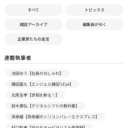
すべて
トピックス
雑誌アーカイブ
編集長がゆく
企業家たちの金言
連載執筆者
池田ゆう【社長のおしゃれ】
鎌田富久【エンジェル鎌田’sEye】
北尾吉孝【世相を斬る！】
鈴木康弘【デジタルシフトの教科書】
孫泰蔵【孫泰蔵のシリコンバレーエクスプレス】
村口和孝【日の丸キャピタリスト風雲録】