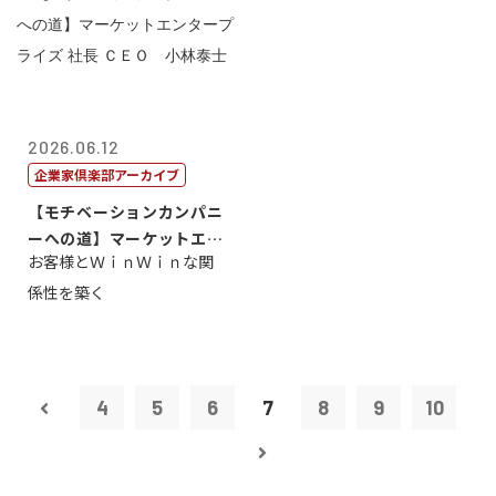
2026.06.12
企業家倶楽部アーカイブ
【モチベーションカンパニ
ーへの道】マーケットエン
お客様とＷｉｎＷｉｎな関
タープライズ...
係性を築く
4
5
6
7
8
9
10