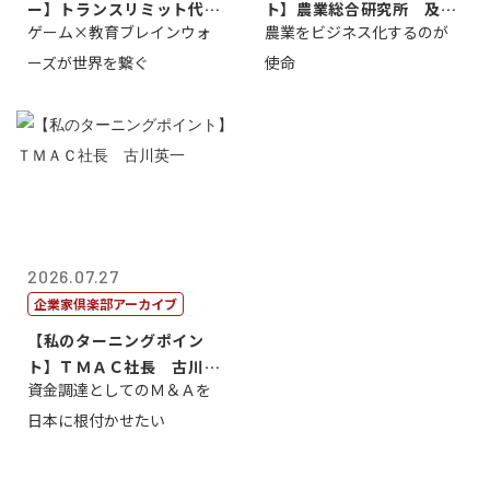
ー】トランスリミット代表
ト】農業総合研究所 及川
ゲーム×教育ブレインウォ
農業をビジネス化するのが
取締役社長 ...
智正
ーズが世界を繋ぐ
使命
2026.07.27
企業家倶楽部アーカイブ
【私のターニングポイン
ト】ＴＭＡＣ社長 古川英
資金調達としてのＭ＆Ａを
一
日本に根付かせたい