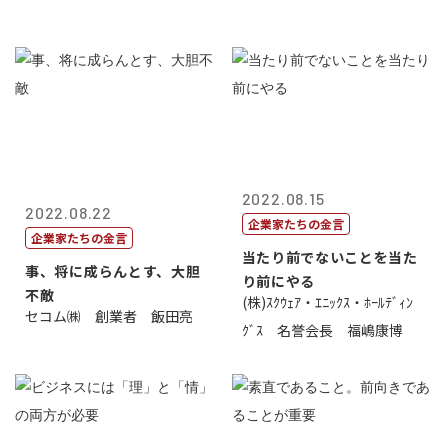
2022.08.15
2022.08.22
企業家たちの金言
企業家たちの金言
当たり前でないことを当た
事、将に成らんとす、大胆
り前にやる
不敵
(株)ｽｸｳｪｱ・ｴﾆｯｸｽ・ﾎｰﾙﾃﾞｨﾝ
セコム㈱ 創業者 飯田亮
ｸﾞｽ 名誉会長 福嶋康博