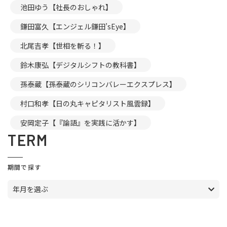
池田ゆう【社長のおしゃれ】
鎌田富久【エンジェル鎌田’sEye】
北尾吉孝【世相を斬る！】
鈴木康弘【デジタルシフトの教科書】
孫泰蔵【孫泰蔵のシリコンバレーエクスプレス】
村口和孝【日の丸キャピタリスト風雲録】
安岡定子【『論語』を実践に活かす】
TERM
期間で探す
年月を選ぶ