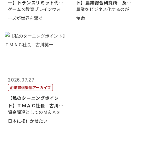
ー】トランスリミット代表
ト】農業総合研究所 及川
ゲーム×教育ブレインウォ
農業をビジネス化するのが
取締役社長 ...
智正
ーズが世界を繋ぐ
使命
2026.07.27
企業家倶楽部アーカイブ
【私のターニングポイン
ト】ＴＭＡＣ社長 古川英
資金調達としてのＭ＆Ａを
一
日本に根付かせたい