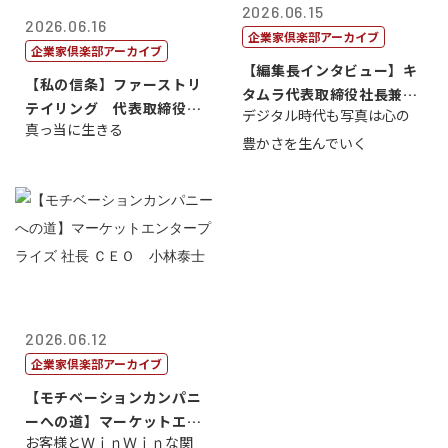
2026.06.15
2026.06.16
企業家倶楽部アーカイブ
企業家倶楽部アーカイブ
【編集長インタビュー】キ
【私の信条】ファーストリ
タムラ代表取締役社長兼Ｃ
テイリング 代表取締役会
デジタル時代も写真は心の
ＯＯ 武川 ...
真っ当に生きる
長兼社長 柳...
豊かさを生んでいく
2026.06.12
企業家倶楽部アーカイブ
【モチベーションカンパニ
ーへの道】マーケットエン
お客様とＷｉｎＷｉｎな関
タープライズ...