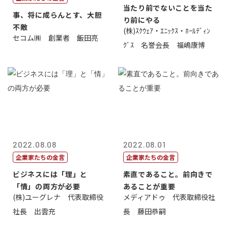
当たり前でないことを当た
事、将に成らんとす、大胆
り前にやる
不敵
(株)ｽｸｳｪｱ・ｴﾆｯｸｽ・ﾎｰﾙﾃﾞｨﾝ
セコム㈱ 創業者 飯田亮
ｸﾞｽ 名誉会長 福嶋康博
2022.08.08
2022.08.01
企業家たちの金言
企業家たちの金言
ビジネスには「理」と
素直であること。前向きで
「情」の両方が必要
あることが重要
(株)ユーグレナ 代表取締役
メディアドゥ 代表取締役社
社長 出雲充
長 藤田恭嗣