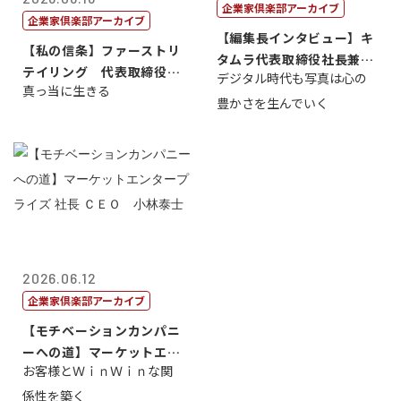
企業家倶楽部アーカイブ
企業家倶楽部アーカイブ
【編集長インタビュー】キ
【私の信条】ファーストリ
タムラ代表取締役社長兼Ｃ
テイリング 代表取締役会
デジタル時代も写真は心の
ＯＯ 武川 ...
真っ当に生きる
長兼社長 柳...
豊かさを生んでいく
2026.06.12
企業家倶楽部アーカイブ
【モチベーションカンパニ
ーへの道】マーケットエン
お客様とＷｉｎＷｉｎな関
タープライズ...
係性を築く