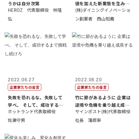
うかは自分次第
値を加えた新業態を生み出
HEROZ 代表取締役 林隆
(株)ダイニングイノベーショ
すこと
弘
ン創業者 西山知義
2022.06.27
2022.06.20
企業家たちの金言
企業家たちの金言
失敗を恐れるな。失敗して
竹に節があるように 企業は
学べ。 そして、成功するま
逆境や危機を乗り越え成長
ホットランド代表取締役
サインポスト(株)代表取締役
で挑戦し続...
する
佐瀬守男
社長 蒲原寧