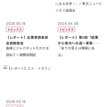
2026.05.16
2026.04.06
トピックス
トピックス
【レポート】企業家倶楽部
【レポート】第3回「起業
会員勉強会
から成功への道～革新―挑
長崎にジャパネットたかたを
「全ての答えは現場にあ
戦の先にある...
訪ねて～視察訪問記
る」
2026.02.16