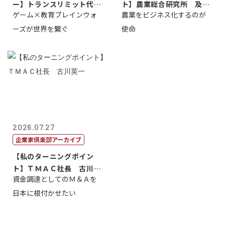
ー】トランスリミット代表
ト】農業総合研究所 及川
ゲーム×教育ブレインウォ
農業をビジネス化するのが
取締役社長 ...
智正
ーズが世界を繋ぐ
使命
2026.07.27
企業家倶楽部アーカイブ
【私のターニングポイン
ト】ＴＭＡＣ社長 古川英
資金調達としてのＭ＆Ａを
一
日本に根付かせたい