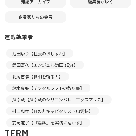
雑誌アーカイブ
編集長がゆく
企業家たちの金言
連載執筆者
池田ゆう【社長のおしゃれ】
鎌田富久【エンジェル鎌田’sEye】
北尾吉孝【世相を斬る！】
鈴木康弘【デジタルシフトの教科書】
孫泰蔵【孫泰蔵のシリコンバレーエクスプレス】
村口和孝【日の丸キャピタリスト風雲録】
安岡定子【『論語』を実践に活かす】
TERM