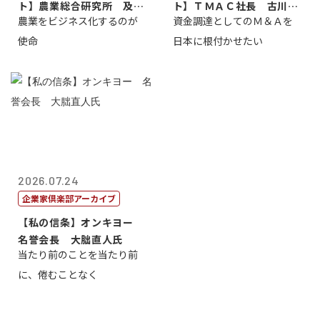
ト】農業総合研究所 及川
ト】ＴＭＡＣ社長 古川英
農業をビジネス化するのが
資金調達としてのＭ＆Ａを
智正
一
使命
日本に根付かせたい
2026.07.24
企業家倶楽部アーカイブ
【私の信条】オンキヨー
名誉会長 大朏直人氏
当たり前のことを当たり前
に、倦むことなく