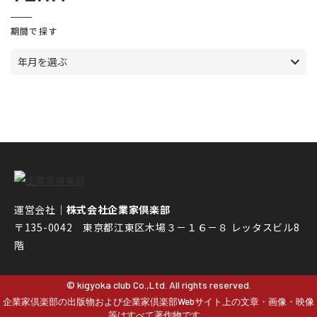
期間で探す
年月を選ぶ
運営会社｜
株式会社企業家倶楽部
〒135-0042 東京都江東区木場３－１６－８ レッタスビル8
階
© kigyoka club Co.,Ltd. All rights reserved.
企業家倶楽部の出版物および企業家倶楽部Webサイト上の文章・画像・映像
等はすべて著作物です。