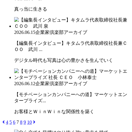
真っ当に生きる
2026.06.15
企業家倶楽部アーカイブ
【編集長インタビュー】キタムラ代表取締役社長兼Ｃ
ＯＯ 武川 ...
デジタル時代も写真は心の豊かさを生んでいく
2026.06.12
企業家倶楽部アーカイブ
【モチベーションカンパニーへの道】マーケットエン
タープライズ...
お客様とＷｉｎＷｉｎな関係性を築く
4
5
6
7
8
9
10