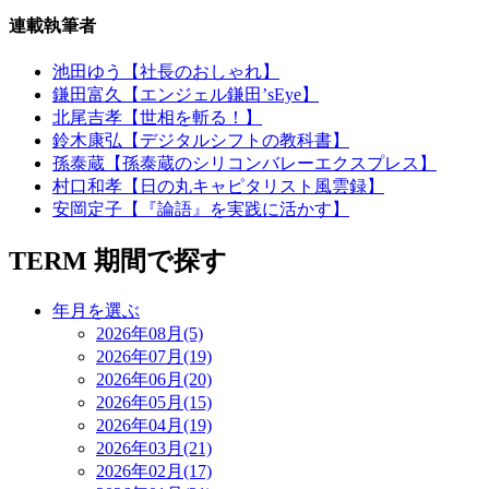
連載執筆者
池田ゆう【社長のおしゃれ】
鎌田富久【エンジェル鎌田’sEye】
北尾吉孝【世相を斬る！】
鈴木康弘【デジタルシフトの教科書】
孫泰蔵【孫泰蔵のシリコンバレーエクスプレス】
村口和孝【日の丸キャピタリスト風雲録】
安岡定子【『論語』を実践に活かす】
TERM
期間で探す
年月を選ぶ
2026年08月(5)
2026年07月(19)
2026年06月(20)
2026年05月(15)
2026年04月(19)
2026年03月(21)
2026年02月(17)