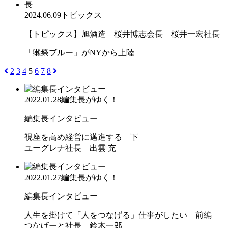
2024.06.09
トピックス
【トピックス】旭酒造 桜井博志会長 桜井一宏社長
「獺祭ブルー」がNYから上陸
2
3
4
5
6
7
8
2022.01.28
編集長がゆく！
編集長インタビュー
視座を高め経営に邁進する 下
ユーグレナ社長 出雲 充
2022.01.27
編集長がゆく！
編集長インタビュー
人生を掛けて「人をつなげる」仕事がしたい 前編
つなげーと社長 鈴木一郎