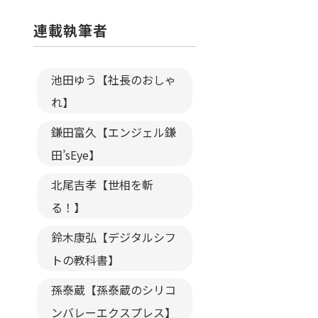
連載執筆者
池田ゆう【社長のおしゃ
れ】
鎌田富久【エンジェル鎌
田’sEye】
北尾吉孝【世相を斬
る！】
鈴木康弘【デジタルシフ
トの教科書】
孫泰蔵【孫泰蔵のシリコ
ンバレーエクスプレス】