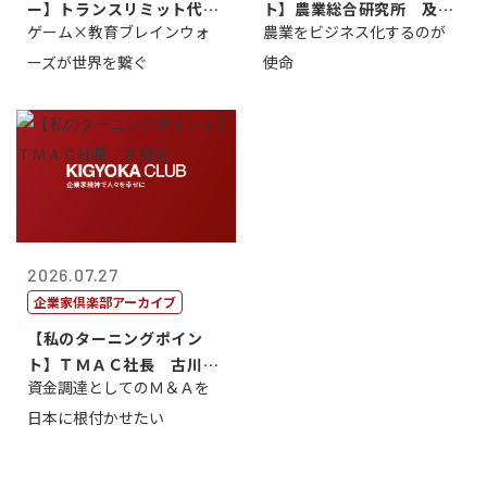
ー】トランスリミット代表
ト】農業総合研究所 及川
ゲーム×教育ブレインウォ
農業をビジネス化するのが
取締役社長 ...
智正
ーズが世界を繋ぐ
使命
2026.07.27
企業家倶楽部アーカイブ
【私のターニングポイン
ト】ＴＭＡＣ社長 古川英
資金調達としてのＭ＆Ａを
一
日本に根付かせたい