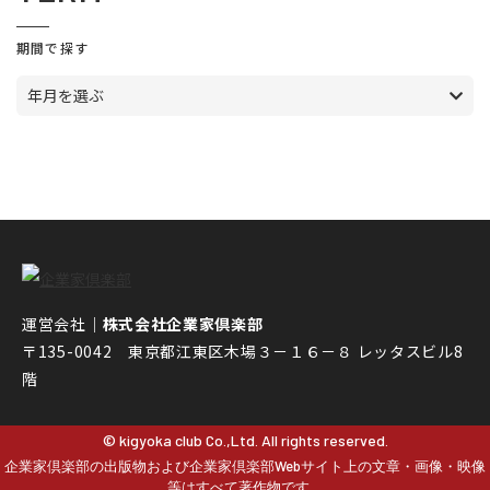
期間で探す
年月を選ぶ
運営会社｜
株式会社企業家倶楽部
〒135-0042 東京都江東区木場３－１６－８ レッタスビル8
階
© kigyoka club Co.,Ltd. All rights reserved.
企業家倶楽部の出版物および企業家倶楽部Webサイト上の文章・画像・映像
等はすべて著作物です。