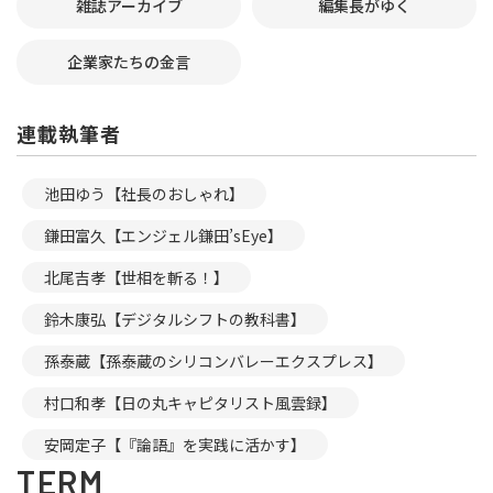
雑誌アーカイブ
編集長がゆく
企業家たちの金言
連載執筆者
池田ゆう【社長のおしゃれ】
鎌田富久【エンジェル鎌田’sEye】
北尾吉孝【世相を斬る！】
鈴木康弘【デジタルシフトの教科書】
孫泰蔵【孫泰蔵のシリコンバレーエクスプレス】
村口和孝【日の丸キャピタリスト風雲録】
安岡定子【『論語』を実践に活かす】
TERM