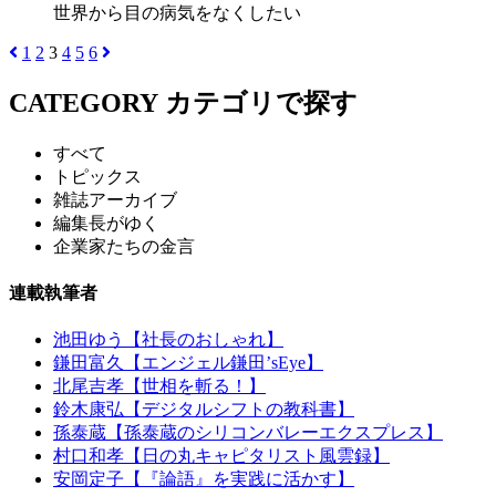
世界から目の病気をなくしたい
1
2
3
4
5
6
CATEGORY
カテゴリで探す
すべて
トピックス
雑誌アーカイブ
編集長がゆく
企業家たちの金言
連載執筆者
池田ゆう【社長のおしゃれ】
鎌田富久【エンジェル鎌田’sEye】
北尾吉孝【世相を斬る！】
鈴木康弘【デジタルシフトの教科書】
孫泰蔵【孫泰蔵のシリコンバレーエクスプレス】
村口和孝【日の丸キャピタリスト風雲録】
安岡定子【『論語』を実践に活かす】