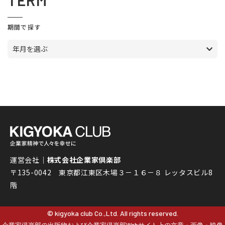
TERM
期間で探す
年月を選ぶ
運営会社｜
株式会社企業家倶楽部
〒135-0042 東京都江東区木場３－１６－８ レッタスビル8
階
© kigyoka club Co.,Ltd. All rights reserved.