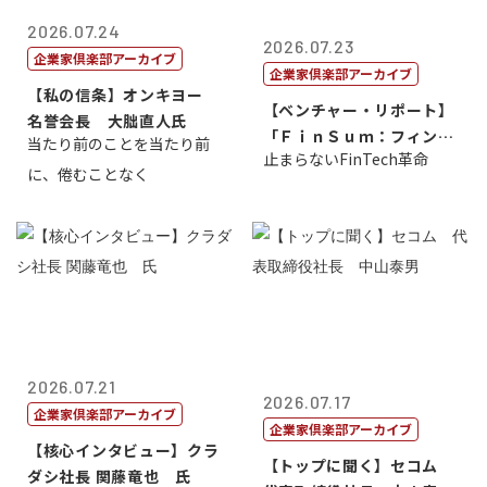
2026.07.24
2026.07.23
企業家倶楽部アーカイブ
企業家倶楽部アーカイブ
【私の信条】オンキヨー
【ベンチャー・リポート】
名誉会長 大朏直人氏
「ＦｉｎＳｕｍ：フィンテ
当たり前のことを当たり前
止まらないFinTech革命
ック・サミッ...
に、倦むことなく
2026.07.21
2026.07.17
企業家倶楽部アーカイブ
企業家倶楽部アーカイブ
【核心インタビュー】クラ
【トップに聞く】セコム
ダシ社長 関藤竜也 氏