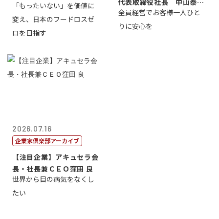
代表取締役社長 中山泰
「もったいない」を価値に
全員経営でお客様一人ひと
男
変え、日本のフードロスゼ
りに安心を
ロを目指す
2026.07.16
企業家倶楽部アーカイブ
【注目企業】アキュセラ会
長・社長兼ＣＥＯ窪田 良
世界から目の病気をなくし
たい