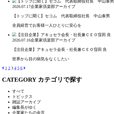
2026.07.17
企業家倶楽部アーカイブ
【トップに聞く】セコム 代表取締役社長 中山泰男
全員経営でお客様一人ひとりに安心を
2026.07.16
企業家倶楽部アーカイブ
【注目企業】アキュセラ会長・社長兼ＣＥＯ窪田 良
世界から目の病気をなくしたい
1
2
3
4
5
6
CATEGORY
カテゴリで探す
すべて
トピックス
雑誌アーカイブ
編集長がゆく
企業家たちの金言