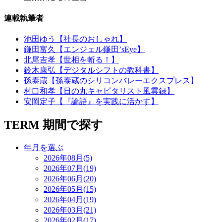
連載執筆者
池田ゆう【社長のおしゃれ】
鎌田富久【エンジェル鎌田’sEye】
北尾吉孝【世相を斬る！】
鈴木康弘【デジタルシフトの教科書】
孫泰蔵【孫泰蔵のシリコンバレーエクスプレス】
村口和孝【日の丸キャピタリスト風雲録】
安岡定子【『論語』を実践に活かす】
TERM
期間で探す
年月を選ぶ
2026年08月(5)
2026年07月(19)
2026年06月(20)
2026年05月(15)
2026年04月(19)
2026年03月(21)
2026年02月(17)