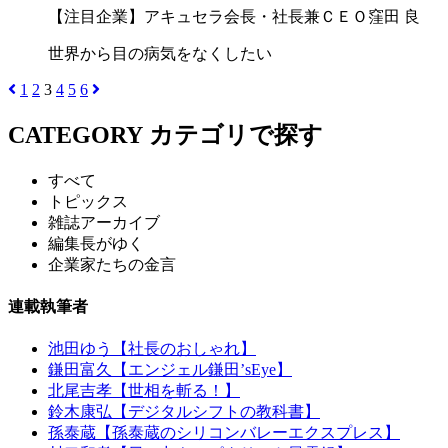
【注目企業】アキュセラ会長・社長兼ＣＥＯ窪田 良
世界から目の病気をなくしたい
1
2
3
4
5
6
CATEGORY
カテゴリで探す
すべて
トピックス
雑誌アーカイブ
編集長がゆく
企業家たちの金言
連載執筆者
池田ゆう【社長のおしゃれ】
鎌田富久【エンジェル鎌田’sEye】
北尾吉孝【世相を斬る！】
鈴木康弘【デジタルシフトの教科書】
孫泰蔵【孫泰蔵のシリコンバレーエクスプレス】