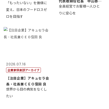
代表取締役社長 中山泰
「もったいない」を価値に
全員経営でお客様一人ひと
男
変え、日本のフードロスゼ
りに安心を
ロを目指す
2026.07.16
企業家倶楽部アーカイブ
【注目企業】アキュセラ会
長・社長兼ＣＥＯ窪田 良
世界から目の病気をなくし
たい