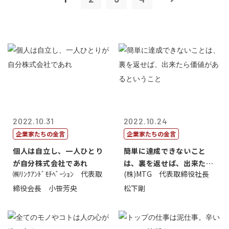
2022.10.31
2022.10.24
企業家たちの金言
企業家たちの金言
個人は自立し、一人ひとり
簡単に達成できないこと
が自分株式会社であれ
は、裏を返せば、出来たら
㈱ﾘﾝｸｱﾝﾄﾞﾓﾁﾍﾞｰｼｮﾝ 代表取
(株)MTG 代表取締役社長
価値があるとい...
締役会長 小笹芳央
松下剛