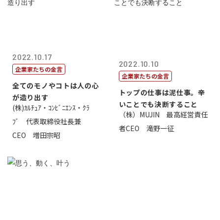
2022.10.17
2022.10.10
企業家たちの金言
企業家たちの金言
全てのモノやコトは人の心
トップの仕事は泥仕事。辛
が造り出す
いことでも決断すること
(株)ｶﾙﾁｭｱ・ｺﾝﾋﾞﾆｴﾝｽ・ｸﾗ
（株）MUJIN 最高経営責任
ﾌﾞ 代表取締役社長兼
者CEO 滝野一征
CEO 増田宗昭