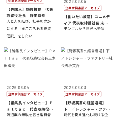
企業家倶楽部アーカイブ
2026.08.05
企業家倶楽部アーカイブ
【先端人】鎌倉投信 代表
取締役社長 鎌田恭幸
【言いたい放題】ユニメデ
人と人を結び、社会を豊か
ィア 代表取締役社長 末田
にする「まごころある投資
モンゴルから世界へ発信
真
信託」をしたい
2026.08.04
2026.08.03
企業家倶楽部アーカイブ
企業家倶楽部アーカイブ
【編集長インタビュー】Ｐ
【野坂英吾の経営道場】
ａｌｔａｃ 代表取締役会
下 ／トレジャー・ファク
流通業の無駄を省き消費者
時代を捉え進化し続ける企
長三木田國夫
トリー社長野坂...