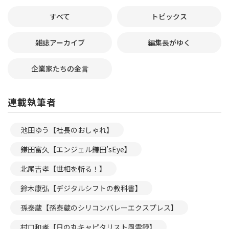
すべて
トピックス
雑誌アーカイブ
編集長がゆく
企業家たちの金言
連載執筆者
池田ゆう【社長のおしゃれ】
鎌田富久【エンジェル鎌田’sEye】
北尾吉孝【世相を斬る！】
鈴木康弘【デジタルシフトの教科書】
孫泰蔵【孫泰蔵のシリコンバレーエクスプレス】
村口和孝【日の丸キャピタリスト風雲録】