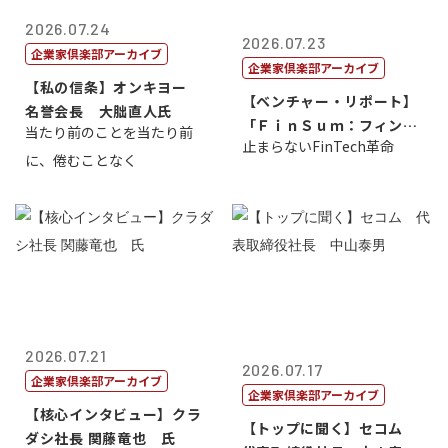
2026.07.24
2026.07.23
企業家倶楽部アーカイブ
企業家倶楽部アーカイブ
【私の信条】オンキヨー
【ベンチャー・リポート】
名誉会長 大朏直人氏
「ＦｉｎＳｕｍ：フィンテ
当たり前のことを当たり前
止まらないFinTech革命
ック・サミッ...
に、倦むことなく
2026.07.21
2026.07.17
企業家倶楽部アーカイブ
企業家倶楽部アーカイブ
【核心インタビュー】クラ
【トップに聞く】セコム
ダシ社長 関藤竜也 氏