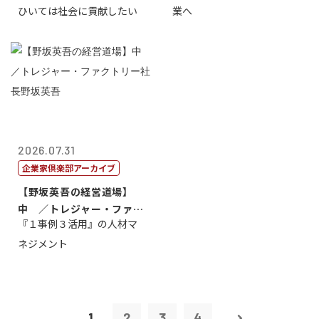
ひいては社会に貢献したい
業へ
2026.07.31
企業家倶楽部アーカイブ
【野坂英吾の経営道場】
中 ／トレジャー・ファク
『１事例３活用』の人材マ
トリー社長野坂...
ネジメント
1
2
3
4