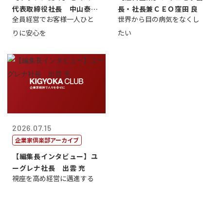
代表取締役社長 中山泰
長・社長兼ＣＥＯ窪田 良
全員経営でお客様一人ひと
世界から目の病気をなくし
男
りに安心を
たい
2026.07.15
企業家倶楽部アーカイブ
【編集長インタビュー】ユ
ーグレナ社長 出雲 充
視座を高め経営に邁進する