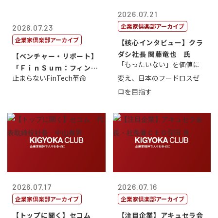
2026.07.21
企業家倶楽部アーカイブ
2026.07.23
企業家倶楽部アーカイブ
【核心インタビュー】クラ
ダシ社長 関藤竜也 氏
【ベンチャー・リポート】
「もったいない」を価値に
「ＦｉｎＳｕｍ：フィンテ
止まらないFinTech革命
変え、日本のフードロスゼ
ック・サミッ...
ロを目指す
2026.07.17
2026.07.16
企業家倶楽部アーカイブ
企業家倶楽部アーカイブ
【トップに聞く】セコム
【注目企業】アキュセラ会