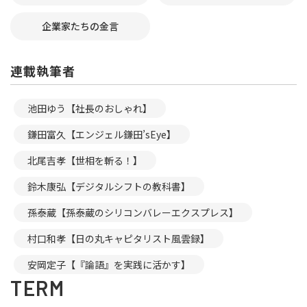
企業家たちの金言
連載執筆者
池田ゆう【社長のおしゃれ】
鎌田富久【エンジェル鎌田’sEye】
北尾吉孝【世相を斬る！】
鈴木康弘【デジタルシフトの教科書】
孫泰蔵【孫泰蔵のシリコンバレーエクスプレス】
村口和孝【日の丸キャピタリスト風雲録】
安岡定子【『論語』を実践に活かす】
TERM