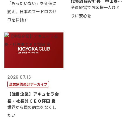
代表取締役社長 中山泰
「もったいない」を価値に
全員経営でお客様一人ひと
男
変え、日本のフードロスゼ
りに安心を
ロを目指す
2026.07.16
企業家倶楽部アーカイブ
【注目企業】アキュセラ会
長・社長兼ＣＥＯ窪田 良
世界から目の病気をなくし
たい