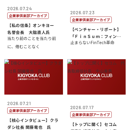
2026.07.24
2026.07.23
企業家倶楽部アーカイブ
企業家倶楽部アーカイブ
【私の信条】オンキヨー
【ベンチャー・リポート】
名誉会長 大朏直人氏
「ＦｉｎＳｕｍ：フィンテ
当たり前のことを当たり前
止まらないFinTech革命
ック・サミッ...
に、倦むことなく
2026.07.21
2026.07.17
企業家倶楽部アーカイブ
企業家倶楽部アーカイブ
【核心インタビュー】クラ
【トップに聞く】セコム
ダシ社長 関藤竜也 氏