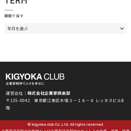
TERM
期間で探す
年月を選ぶ
運営会社｜
株式会社企業家倶楽部
〒135-0042 東京都江東区木場３－１６－８ レッタスビル8
階
© kigyoka club Co.,Ltd. All rights reserved.