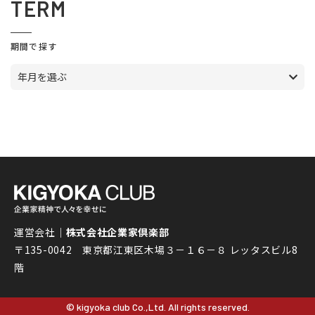
TERM
期間で探す
年月を選ぶ
運営会社｜
株式会社企業家倶楽部
〒135-0042 東京都江東区木場３－１６－８ レッタスビル8
階
© kigyoka club Co.,Ltd. All rights reserved.