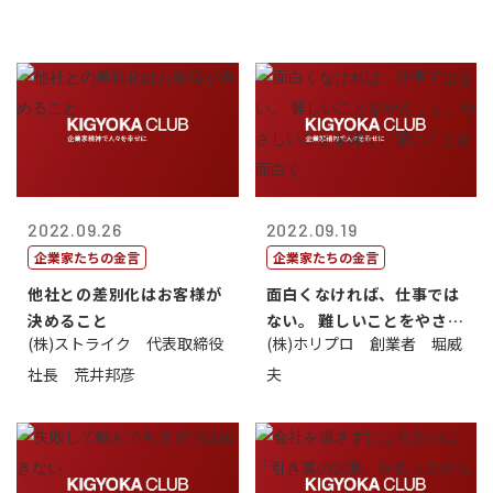
2022.09.26
2022.09.19
企業家たちの金言
企業家たちの金言
他社との差別化はお客様が
面白くなければ、仕事では
決めること
ない。 難しいことをやさし
(株)ストライク 代表取締役
(株)ホリプロ 創業者 堀威
く。やさし...
社長 荒井邦彦
夫