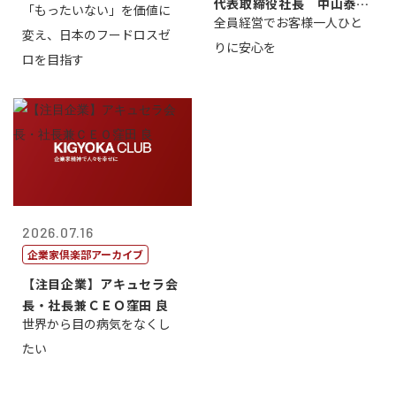
代表取締役社長 中山泰
「もったいない」を価値に
全員経営でお客様一人ひと
男
変え、日本のフードロスゼ
りに安心を
ロを目指す
2026.07.16
企業家倶楽部アーカイブ
【注目企業】アキュセラ会
長・社長兼ＣＥＯ窪田 良
世界から目の病気をなくし
たい