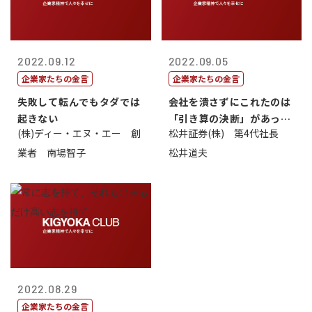
2022.09.12
2022.09.05
企業家たちの金言
企業家たちの金言
失敗して転んでもタダでは
会社を潰さずにこれたのは
起きない
「引き算の決断」があった
(株)ディー・エヌ・エー 創
松井証券(株) 第4代社長
から
業者 南場智子
松井道夫
2022.08.29
企業家たちの金言