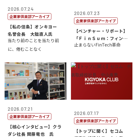
2026.07.24
2026.07.23
企業家倶楽部アーカイブ
企業家倶楽部アーカイブ
【私の信条】オンキヨー
【ベンチャー・リポート】
名誉会長 大朏直人氏
「ＦｉｎＳｕｍ：フィンテ
当たり前のことを当たり前
止まらないFinTech革命
ック・サミッ...
に、倦むことなく
2026.07.21
2026.07.17
企業家倶楽部アーカイブ
企業家倶楽部アーカイブ
【核心インタビュー】クラ
【トップに聞く】セコム
ダシ社長 関藤竜也 氏