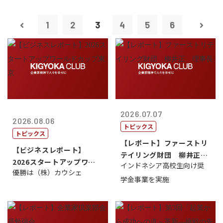
1
2
3
4
5
6
2026.07.07
2026.08.06
トピックス
トピックス
【レポート】ファーストリ
【ビジネスレポート】
テイリング財団 柳井正
2026スタートアップワー
インドネシア高校生向け奨
理事長
優勝は（株）カウシェ
ルドカップ東京
学金事業を実施