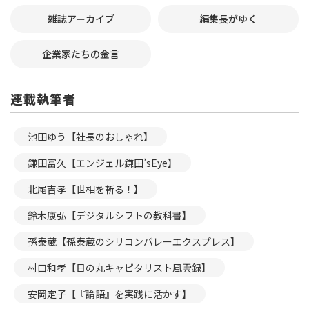
雑誌アーカイブ
編集長がゆく
企業家たちの金言
連載執筆者
池田ゆう【社長のおしゃれ】
鎌田富久【エンジェル鎌田’sEye】
北尾吉孝【世相を斬る！】
鈴木康弘【デジタルシフトの教科書】
孫泰蔵【孫泰蔵のシリコンバレーエクスプレス】
村口和孝【日の丸キャピタリスト風雲録】
安岡定子【『論語』を実践に活かす】