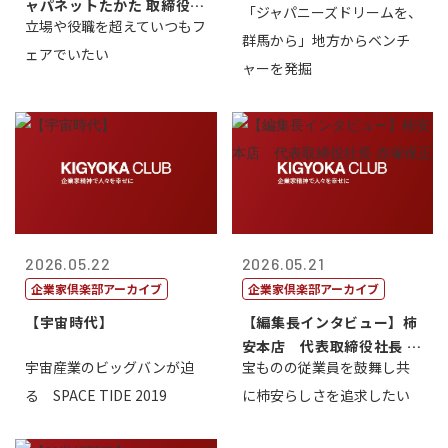
ャパネットたかた 取締役副
「ジャパニーズドリームを、
立場や役職を超えていつもフ
社長髙田旭...
群馬から」地方からベンチ
ェアでいたい
ャーを発掘
2026.05.22
2026.05.21
企業家倶楽部アーカイブ
企業家倶楽部アーカイブ
【宇宙時代】
【編集長インタビュー】柿
安本店 代表取締役社長 赤
宇宙産業のビッグバンが迫
宝ものの従業員を鼓舞し共
塚保正
る SPACE TIDE 2019
に柿安らしさを追求したい