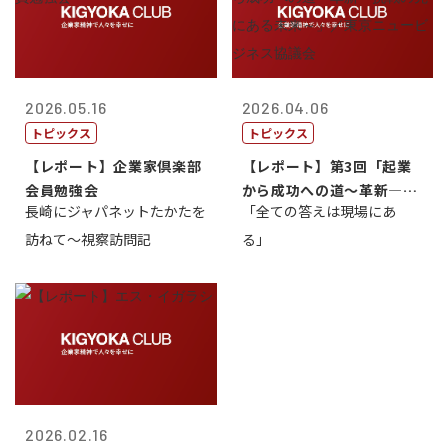
2026.05.16
2026.04.06
トピックス
トピックス
【レポート】企業家倶楽部
【レポート】第3回「起業
会員勉強会
から成功への道～革新―挑
長崎にジャパネットたかたを
「全ての答えは現場にあ
戦の先にある...
訪ねて～視察訪問記
る」
2026.02.16