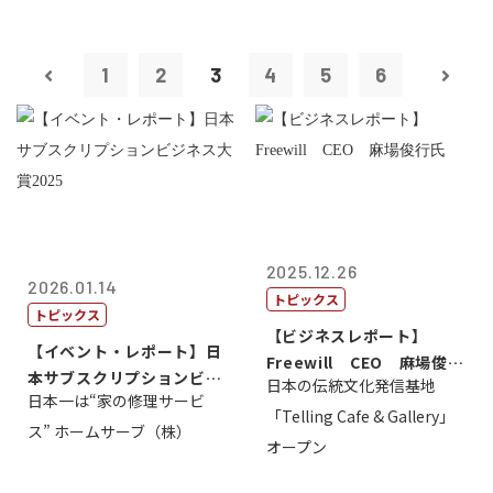
1
2
3
4
5
6
2025.12.26
2026.01.14
トピックス
トピックス
【ビジネスレポート】
【イベント・レポート】日
Freewill CEO 麻場俊行
本サブスクリプションビジ
日本の伝統文化発信基地
氏
日本一は“家の修理サービ
ネス大賞20...
「Telling Cafe & Gallery」
ス” ホームサーブ（株）
オープン