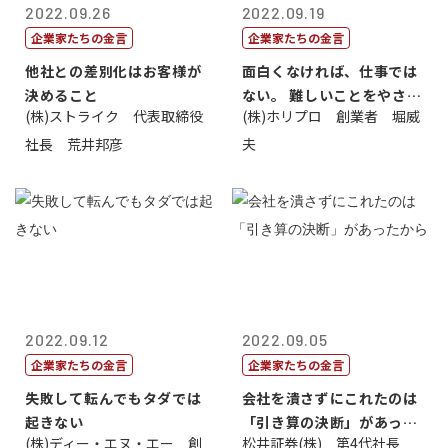
2022.09.26
2022.09.19
企業家たちの金言
企業家たちの金言
他社との差別化はお客様が
面白くなければ、仕事では
決めること
ない。 難しいことをやさし
(株)ストライク 代表取締役
(株)ホリプロ 創業者 堀威
く。やさし...
社長 荒井邦彦
夫
2022.09.12
2022.09.05
企業家たちの金言
企業家たちの金言
失敗して転んでもタダでは
会社を潰さずにこれたのは
起きない
「引き算の決断」があった
(株)ディー・エヌ・エー 創
松井証券(株) 第4代社長
から