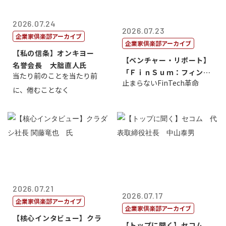
2026.07.24
2026.07.23
企業家倶楽部アーカイブ
企業家倶楽部アーカイブ
【私の信条】オンキヨー
【ベンチャー・リポート】
名誉会長 大朏直人氏
「ＦｉｎＳｕｍ：フィンテ
当たり前のことを当たり前
止まらないFinTech革命
ック・サミッ...
に、倦むことなく
2026.07.21
2026.07.17
企業家倶楽部アーカイブ
企業家倶楽部アーカイブ
【核心インタビュー】クラ
【トップに聞く】セコム