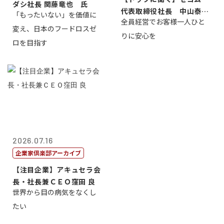
ダシ社長 関藤竜也 氏
代表取締役社長 中山泰
「もったいない」を価値に
全員経営でお客様一人ひと
男
変え、日本のフードロスゼ
りに安心を
ロを目指す
2026.07.16
企業家倶楽部アーカイブ
【注目企業】アキュセラ会
長・社長兼ＣＥＯ窪田 良
世界から目の病気をなくし
たい