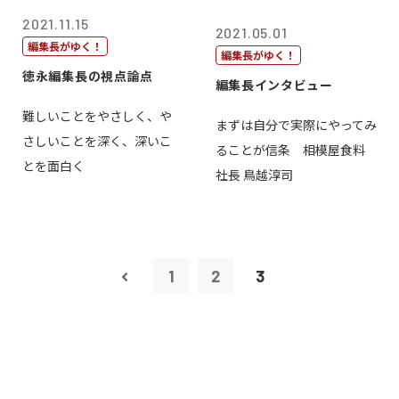
2021.11.15
2021.05.01
編集長がゆく！
編集長がゆく！
徳永編集長の視点論点
編集長インタビュー
難しいことをやさしく、や
まずは自分で実際にやってみ
さしいことを深く、深いこ
ることが信条 相模屋食料
とを面白く
社長 鳥越淳司
1
2
3