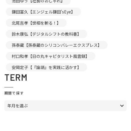
池田ゆう【社長のおしゃれ】
鎌田富久【エンジェル鎌田’sEye】
北尾吉孝【世相を斬る！】
鈴木康弘【デジタルシフトの教科書】
孫泰蔵【孫泰蔵のシリコンバレーエクスプレス】
村口和孝【日の丸キャピタリスト風雲録】
安岡定子【『論語』を実践に活かす】
TERM
期間で探す
年月を選ぶ