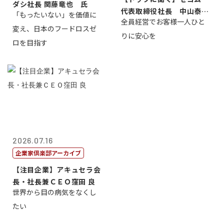
ダシ社長 関藤竜也 氏
代表取締役社長 中山泰
「もったいない」を価値に
全員経営でお客様一人ひと
男
変え、日本のフードロスゼ
りに安心を
ロを目指す
2026.07.16
企業家倶楽部アーカイブ
【注目企業】アキュセラ会
長・社長兼ＣＥＯ窪田 良
世界から目の病気をなくし
たい