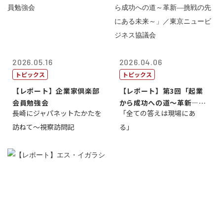
2026.05.16
2026.04.06
トピックス
トピックス
【レポート】企業家倶楽部
【レポート】第3回「起業
会員勉強会
から成功への道～革新―挑
長崎にジャパネットたかたを
「全ての答えは現場にあ
戦の先にある...
訪ねて～視察訪問記
る」