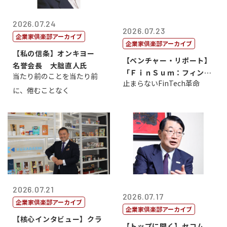
2026.07.24
2026.07.23
企業家倶楽部アーカイブ
企業家倶楽部アーカイブ
【私の信条】オンキヨー
【ベンチャー・リポート】
名誉会長 大朏直人氏
「ＦｉｎＳｕｍ：フィンテ
当たり前のことを当たり前
止まらないFinTech革命
ック・サミッ...
に、倦むことなく
2026.07.21
2026.07.17
企業家倶楽部アーカイブ
企業家倶楽部アーカイブ
【核心インタビュー】クラ
【トップに聞く】セコム