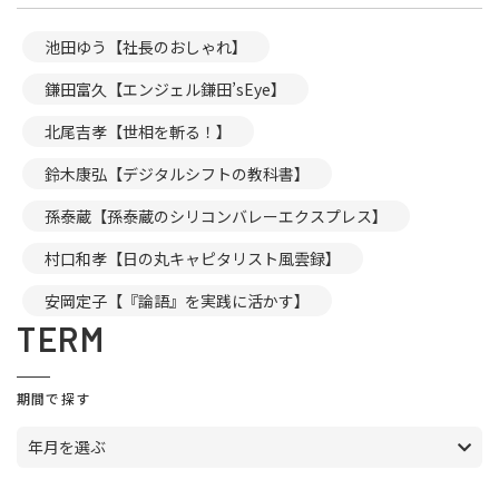
池田ゆう【社長のおしゃれ】
鎌田富久【エンジェル鎌田’sEye】
北尾吉孝【世相を斬る！】
鈴木康弘【デジタルシフトの教科書】
孫泰蔵【孫泰蔵のシリコンバレーエクスプレス】
村口和孝【日の丸キャピタリスト風雲録】
安岡定子【『論語』を実践に活かす】
TERM
期間で探す
年月を選ぶ