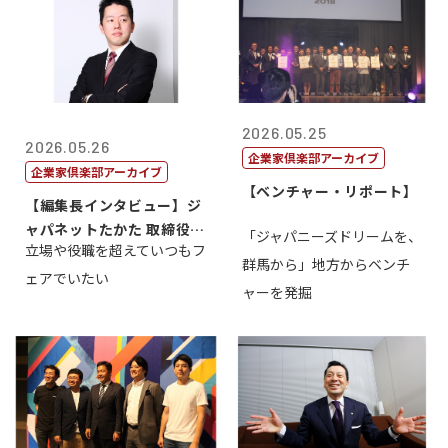
2026.05.25
2026.05.26
企業家倶楽部アーカイブ
企業家倶楽部アーカイブ
【ベンチャー・リポート】
【編集長インタビュー】ジ
ャパネットたかた 取締役副
「ジャパニーズドリームを、
立場や役職を超えていつもフ
社長髙田旭...
群馬から」地方からベンチ
ェアでいたい
ャーを発掘