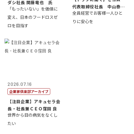
ダシ社長 関藤竜也 氏
代表取締役社長 中山泰
「もったいない」を価値に
全員経営でお客様一人ひと
男
変え、日本のフードロスゼ
りに安心を
ロを目指す
2026.07.16
企業家倶楽部アーカイブ
【注目企業】アキュセラ会
長・社長兼ＣＥＯ窪田 良
世界から目の病気をなくし
たい