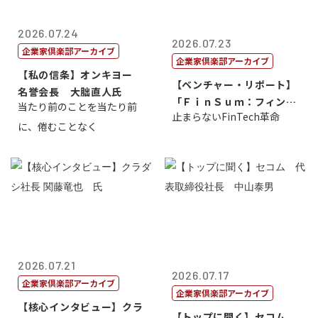
2026.07.24
2026.07.23
企業家倶楽部アーカイブ
企業家倶楽部アーカイブ
【私の信条】オンキヨー
【ベンチャー・リポート】
名誉会長 大朏直人氏
「ＦｉｎＳｕｍ：フィンテ
当たり前のことを当たり前
止まらないFinTech革命
ック・サミッ...
に、倦むことなく
2026.07.21
2026.07.17
企業家倶楽部アーカイブ
企業家倶楽部アーカイブ
【核心インタビュー】クラ
【トップに聞く】セコム