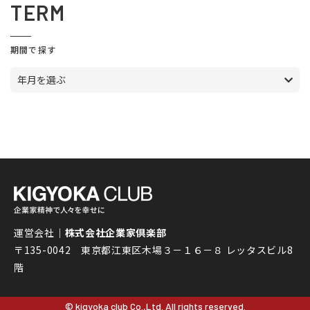
TERM
期間で探す
年月を選ぶ
運営会社｜
株式会社企業家倶楽部
〒135-0042 東京都江東区木場３－１６－８ レッタスビル8
階
© kigyoka club Co.,Ltd. All rights reserved.