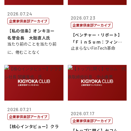
2026.07.24
2026.07.23
企業家倶楽部アーカイブ
企業家倶楽部アーカイブ
【私の信条】オンキヨー
【ベンチャー・リポート】
名誉会長 大朏直人氏
「ＦｉｎＳｕｍ：フィンテ
当たり前のことを当たり前
止まらないFinTech革命
ック・サミッ...
に、倦むことなく
2026.07.21
2026.07.17
企業家倶楽部アーカイブ
企業家倶楽部アーカイブ
【核心インタビュー】クラ
【トップに聞く】セコム