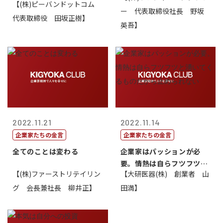
【(株)ピーバンドットコム
ー 代表取締役社長 野坂
代表取締役 田坂正樹】
英吾】
2022.11.21
2022.11.14
企業家たちの金言
企業家たちの金言
全てのことは変わる
企業家はパッションが必
要。情熱は自らフツフツと
【(株)ファーストリテイリン
【大研医器(株) 創業者 山
湧いてくるもの...
グ 会長兼社長 柳井正】
田満】