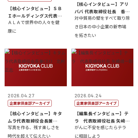
【核心インタビュー】アリ
【核心インタビュー】ＳＢ
ババ 代表取締役社長 香
Ｉホールディングス代表取
対中貿易の壁をすべて取り除
山 誠
ＡＬＡで世界中の人々を健
締役執行役員...
き日本の中小企業の新市場
康に
を拓きたい
2026.04.27
2026.04.24
企業家倶楽部アーカイブ
企業家倶楽部アーカイブ
【核心インタビュー】キタ
【編集長インタビュー】テ
ムラ代表取締役会長兼
ラ 代表取締役社長 矢﨑雄
写真を作る、残す楽しさを
がんに不安を感じたらテラ
CEO 北村正志
一郎
時代を超えて伝えたい
に相談しよう