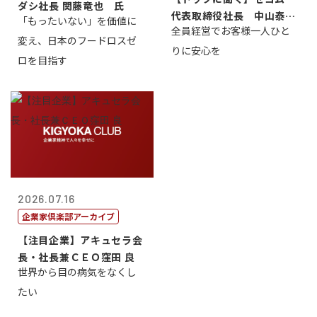
ダシ社長 関藤竜也 氏
代表取締役社長 中山泰
「もったいない」を価値に
全員経営でお客様一人ひと
男
変え、日本のフードロスゼ
りに安心を
ロを目指す
2026.07.16
企業家倶楽部アーカイブ
【注目企業】アキュセラ会
長・社長兼ＣＥＯ窪田 良
世界から目の病気をなくし
たい