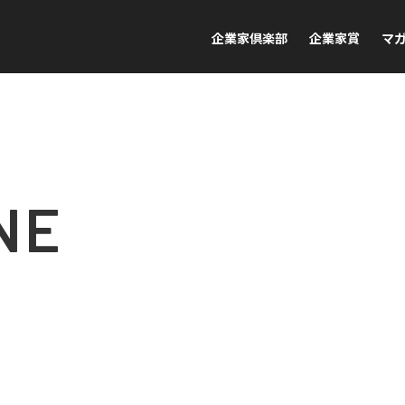
企業家倶楽部
企業家賞
マ
NE