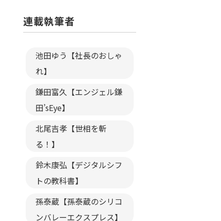
連載執筆者
池田ゆう【社長のおしゃ
れ】
鎌田富久【エンジェル鎌
田’sEye】
北尾吉孝【世相を斬
る！】
鈴木康弘【デジタルシフ
トの教科書】
孫泰蔵【孫泰蔵のシリコ
ンバレーエクスプレス】