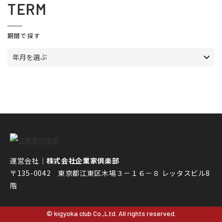
TERM
期間で探す
年月を選ぶ
運営会社｜
株式会社企業家倶楽部
〒135-0042 東京都江東区木場３－１６－８ レッタスビル8
階
© kigyoka club Co.,Ltd. All rights reserved.