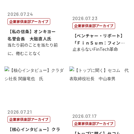
2026.07.24
2026.07.23
企業家倶楽部アーカイブ
企業家倶楽部アーカイブ
【私の信条】オンキヨー
【ベンチャー・リポート】
名誉会長 大朏直人氏
「ＦｉｎＳｕｍ：フィンテ
当たり前のことを当たり前
止まらないFinTech革命
ック・サミッ...
に、倦むことなく
2026.07.21
2026.07.17
企業家倶楽部アーカイブ
企業家倶楽部アーカイブ
【核心インタビュー】クラ
【トップに聞く】セコム