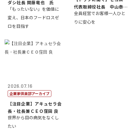
ダシ社長 関藤竜也 氏
代表取締役社長 中山泰
「もったいない」を価値に
全員経営でお客様一人ひと
男
変え、日本のフードロスゼ
りに安心を
ロを目指す
2026.07.16
企業家倶楽部アーカイブ
【注目企業】アキュセラ会
長・社長兼ＣＥＯ窪田 良
世界から目の病気をなくし
たい