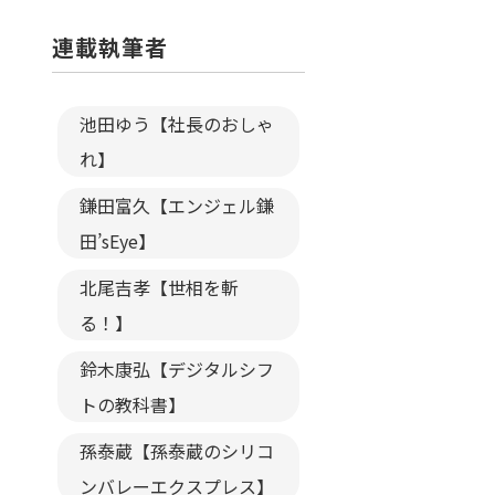
連載執筆者
池田ゆう【社長のおしゃ
れ】
鎌田富久【エンジェル鎌
田’sEye】
北尾吉孝【世相を斬
る！】
鈴木康弘【デジタルシフ
トの教科書】
孫泰蔵【孫泰蔵のシリコ
ンバレーエクスプレス】