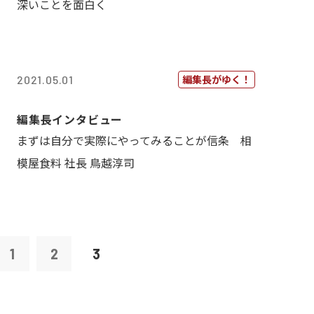
深いことを面白く
編集長がゆく！
2021.05.01
編集長インタビュー
まずは自分で実際にやってみることが信条 相
模屋食料 社長 鳥越淳司
1
2
3