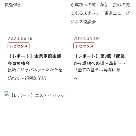
2026.05.16
2026.04.06
トピックス
トピックス
【レポート】企業家倶楽部
【レポート】第3回「起業
会員勉強会
から成功への道～革新―挑
長崎にジャパネットたかたを
「全ての答えは現場にあ
戦の先にある...
訪ねて～視察訪問記
る」