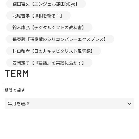
鎌田富久【エンジェル鎌田’sEye】
北尾吉孝【世相を斬る！】
鈴木康弘【デジタルシフトの教科書】
孫泰蔵【孫泰蔵のシリコンバレーエクスプレス】
村口和孝【日の丸キャピタリスト風雲録】
安岡定子【『論語』を実践に活かす】
TERM
期間で探す
年月を選ぶ