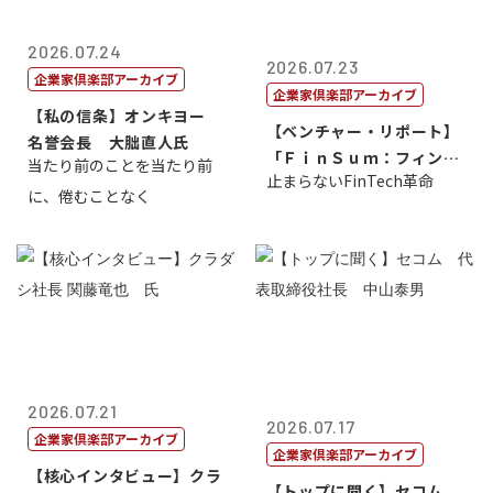
2026.07.24
2026.07.23
企業家倶楽部アーカイブ
企業家倶楽部アーカイブ
【私の信条】オンキヨー
【ベンチャー・リポート】
名誉会長 大朏直人氏
「ＦｉｎＳｕｍ：フィンテ
当たり前のことを当たり前
止まらないFinTech革命
ック・サミッ...
に、倦むことなく
2026.07.21
2026.07.17
企業家倶楽部アーカイブ
企業家倶楽部アーカイブ
【核心インタビュー】クラ
【トップに聞く】セコム