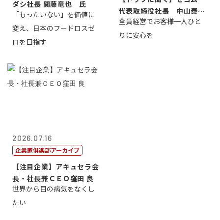
ダシ社長 関藤竜也 氏
代表取締役社長 中山泰
「もったいない」を価値に
全員経営でお客様一人ひと
男
変え、日本のフードロスゼ
りに安心を
ロを目指す
2026.07.16
企業家倶楽部アーカイブ
【注目企業】アキュセラ会
長・社長兼ＣＥＯ窪田 良
世界から目の病気をなくし
たい