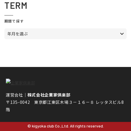
TERM
期間で探す
年月を選ぶ
運営会社｜
株式会社企業家倶楽部
〒135-0042 東京都江東区木場３－１６－８ レッタスビル8
階
© kigyoka club Co.,Ltd. All rights reserved.