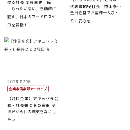
ダシ社長 関藤竜也 氏
代表取締役社長 中山泰
「もったいない」を価値に
全員経営でお客様一人ひと
男
変え、日本のフードロスゼ
りに安心を
ロを目指す
2026.07.16
企業家倶楽部アーカイブ
【注目企業】アキュセラ会
長・社長兼ＣＥＯ窪田 良
世界から目の病気をなくし
たい