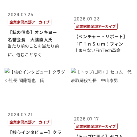
2026.07.24
2026.07.23
企業家倶楽部アーカイブ
企業家倶楽部アーカイブ
【私の信条】オンキヨー
【ベンチャー・リポート】
名誉会長 大朏直人氏
「ＦｉｎＳｕｍ：フィンテ
当たり前のことを当たり前
止まらないFinTech革命
ック・サミッ...
に、倦むことなく
2026.07.21
2026.07.17
企業家倶楽部アーカイブ
企業家倶楽部アーカイブ
【核心インタビュー】クラ
【トップに聞く】セコム