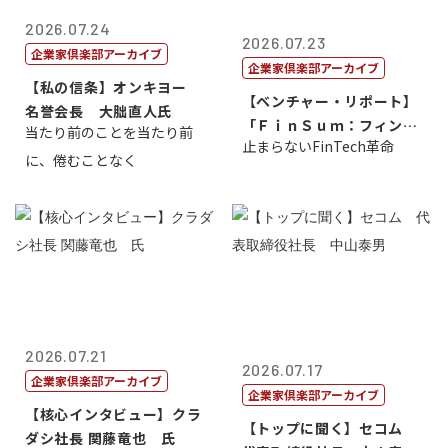
2026.07.24
2026.07.23
企業家倶楽部アーカイブ
企業家倶楽部アーカイブ
【私の信条】オンキヨー
【ベンチャー・リポート】
名誉会長 大朏直人氏
「ＦｉｎＳｕｍ：フィンテ
当たり前のことを当たり前
止まらないFinTech革命
ック・サミッ...
に、倦むことなく
2026.07.21
2026.07.17
企業家倶楽部アーカイブ
企業家倶楽部アーカイブ
【核心インタビュー】クラ
【トップに聞く】セコム
ダシ社長 関藤竜也 氏