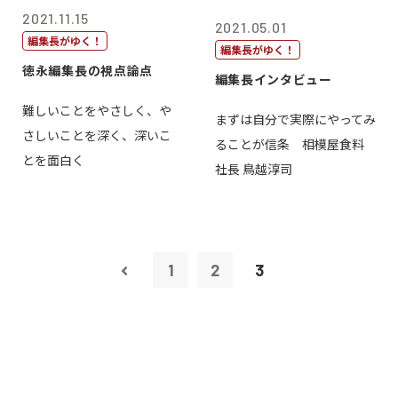
2021.11.15
2021.05.01
編集長がゆく！
編集長がゆく！
徳永編集長の視点論点
編集長インタビュー
難しいことをやさしく、や
まずは自分で実際にやってみ
さしいことを深く、深いこ
ることが信条 相模屋食料
とを面白く
社長 鳥越淳司
1
2
3