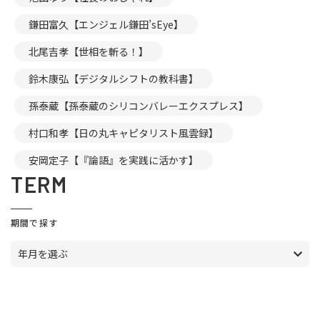
鎌田富久【エンジェル鎌田’sEye】
北尾吉孝【世相を斬る！】
鈴木康弘【デジタルシフトの教科書】
孫泰蔵【孫泰蔵のシリコンバレーエクスプレス】
村口和孝【日の丸キャピタリスト風雲録】
安岡定子【『論語』を実践に活かす】
TERM
期間で探す
年月を選ぶ