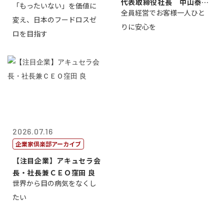
代表取締役社長 中山泰
「もったいない」を価値に
全員経営でお客様一人ひと
男
変え、日本のフードロスゼ
りに安心を
ロを目指す
2026.07.16
企業家倶楽部アーカイブ
【注目企業】アキュセラ会
長・社長兼ＣＥＯ窪田 良
世界から目の病気をなくし
たい