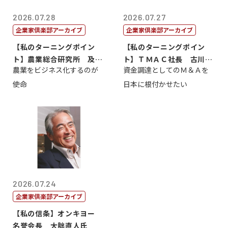
2026.07.28
2026.07.27
企業家倶楽部アーカイブ
企業家倶楽部アーカイブ
【私のターニングポイン
【私のターニングポイン
ト】農業総合研究所 及川
ト】ＴＭＡＣ社長 古川英
農業をビジネス化するのが
資金調達としてのＭ＆Ａを
智正
一
使命
日本に根付かせたい
2026.07.24
企業家倶楽部アーカイブ
【私の信条】オンキヨー
名誉会長 大朏直人氏