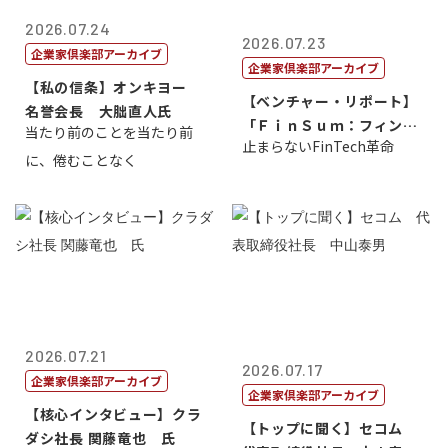
2026.07.24
2026.07.23
企業家倶楽部アーカイブ
企業家倶楽部アーカイブ
【私の信条】オンキヨー
【ベンチャー・リポート】
名誉会長 大朏直人氏
「ＦｉｎＳｕｍ：フィンテ
当たり前のことを当たり前
止まらないFinTech革命
ック・サミッ...
に、倦むことなく
2026.07.21
2026.07.17
企業家倶楽部アーカイブ
企業家倶楽部アーカイブ
【核心インタビュー】クラ
【トップに聞く】セコム
ダシ社長 関藤竜也 氏