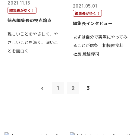
2021.11.15
2021.05.01
編集長がゆく！
編集長がゆく！
徳永編集長の視点論点
編集長インタビュー
難しいことをやさしく、や
まずは自分で実際にやってみ
さしいことを深く、深いこ
ることが信条 相模屋食料
とを面白く
社長 鳥越淳司
1
2
3