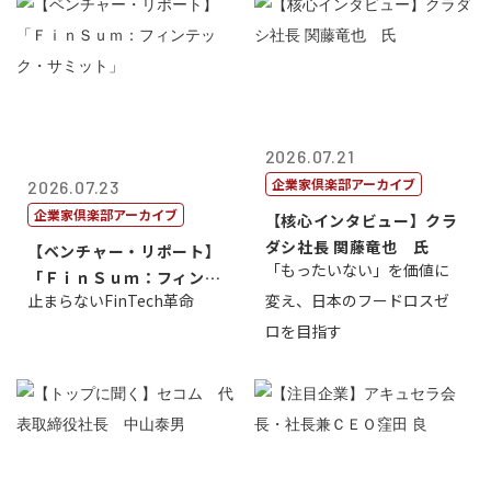
2026.07.21
企業家倶楽部アーカイブ
2026.07.23
企業家倶楽部アーカイブ
【核心インタビュー】クラ
ダシ社長 関藤竜也 氏
【ベンチャー・リポート】
「もったいない」を価値に
「ＦｉｎＳｕｍ：フィンテ
止まらないFinTech革命
変え、日本のフードロスゼ
ック・サミッ...
ロを目指す