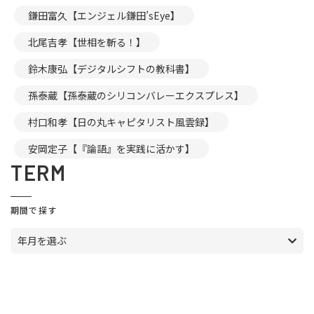
鎌田富久【エンジェル鎌田’sEye】
北尾吉孝【世相を斬る！】
鈴木康弘【デジタルシフトの教科書】
孫泰蔵【孫泰蔵のシリコンバレーエクスプレス】
村口和孝【日の丸キャピタリスト風雲録】
安岡定子【『論語』を実践に活かす】
TERM
期間で探す
年月を選ぶ