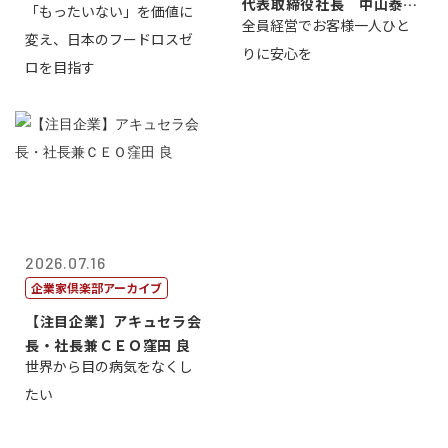
代表取締役社長 中山泰
「もったいない」を価値に
全員経営でお客様一人ひと
男
変え、日本のフードロスゼ
りに安心を
ロを目指す
2026.07.16
企業家倶楽部アーカイブ
【注目企業】アキュセラ会
長・社長兼ＣＥＯ窪田 良
世界から目の病気をなくし
たい