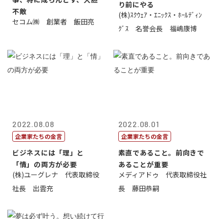
り前にやる
不敵
(株)ｽｸｳｪｱ・ｴﾆｯｸｽ・ﾎｰﾙﾃﾞｨﾝ
セコム㈱ 創業者 飯田亮
ｸﾞｽ 名誉会長 福嶋康博
2022.08.08
2022.08.01
企業家たちの金言
企業家たちの金言
ビジネスには「理」と
素直であること。前向きで
「情」の両方が必要
あることが重要
(株)ユーグレナ 代表取締役
メディアドゥ 代表取締役社
社長 出雲充
長 藤田恭嗣