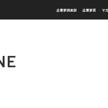
企業家倶楽部
企業家賞
マ
NE