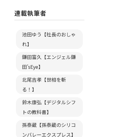
連載執筆者
池田ゆう【社長のおしゃ
れ】
鎌田富久【エンジェル鎌
田’sEye】
北尾吉孝【世相を斬
る！】
鈴木康弘【デジタルシフ
トの教科書】
孫泰蔵【孫泰蔵のシリコ
ンバレーエクスプレス】