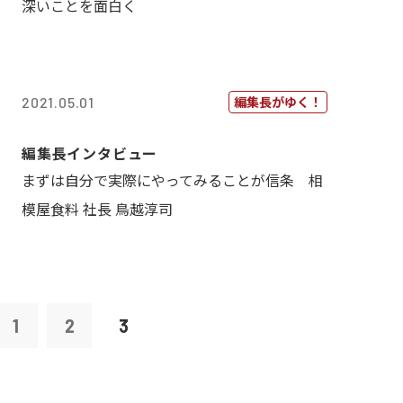
深いことを面白く
編集長がゆく！
2021.05.01
編集長インタビュー
まずは自分で実際にやってみることが信条 相
模屋食料 社長 鳥越淳司
1
2
3