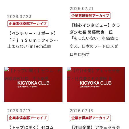
2026.07.21
企業家倶楽部アーカイブ
2026.07.23
企業家倶楽部アーカイブ
【核心インタビュー】クラ
ダシ社長 関藤竜也 氏
【ベンチャー・リポート】
「もったいない」を価値に
「ＦｉｎＳｕｍ：フィンテ
止まらないFinTech革命
変え、日本のフードロスゼ
ック・サミッ...
ロを目指す
2026.07.17
2026.07.16
企業家倶楽部アーカイブ
企業家倶楽部アーカイブ
【トップに聞く】セコム
【注目企業】アキュセラ会