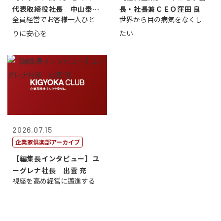
代表取締役社長 中山泰
長・社長兼ＣＥＯ窪田 良
全員経営でお客様一人ひと
世界から目の病気をなくし
男
りに安心を
たい
2026.07.15
企業家倶楽部アーカイブ
【編集長インタビュー】ユ
ーグレナ社長 出雲 充
視座を高め経営に邁進する