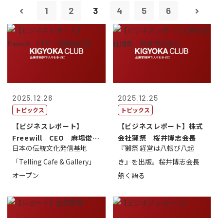
1
2
3
4
5
6
2025.12.26
2025.12.25
トピックス
トピックス
【ビジネスレポート】
【ビジネスレポート】株式
Freewill CEO 麻場俊行
会社獺祭 桜井博志会長
日本の伝統文化発信基地
『獺祭 経営は八転び八起
氏
「Telling Cafe & Gallery」
き』を出版。桜井博志会長
オープン
熱く語る