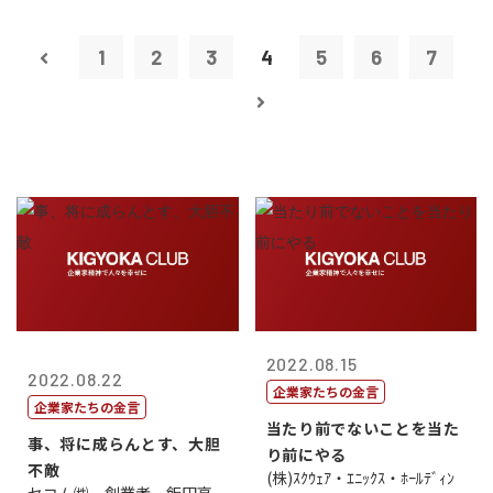
1
2
3
4
5
6
7
2022.08.15
2022.08.22
企業家たちの金言
企業家たちの金言
当たり前でないことを当た
事、将に成らんとす、大胆
り前にやる
不敵
(株)ｽｸｳｪｱ・ｴﾆｯｸｽ・ﾎｰﾙﾃﾞｨﾝ