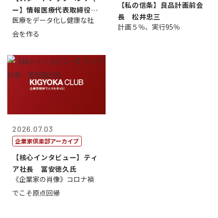
【私の信条】良品計画前会
ー】情報医療代表取締役
長 松井忠三
医療をデータ化し健康な社
原 聖吾
計画５％、実行95％
会を作る
2026.07.03
企業家倶楽部アーカイブ
【核心インタビュー】ティ
ア社長 冨安徳久氏
《企業家の肖像》コロナ禍
でこそ原点回帰