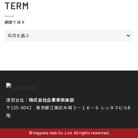
TERM
期間で探す
年月を選ぶ
運営会社｜
株式会社企業家倶楽部
〒135-0042 東京都江東区木場３－１６－８ レッタスビル8
階
© kigyoka club Co.,Ltd. All rights reserved.