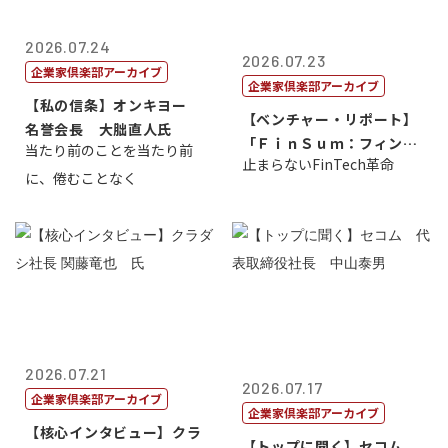
2026.07.24
2026.07.23
企業家倶楽部アーカイブ
企業家倶楽部アーカイブ
【私の信条】オンキヨー
【ベンチャー・リポート】
名誉会長 大朏直人氏
「ＦｉｎＳｕｍ：フィンテ
当たり前のことを当たり前
止まらないFinTech革命
ック・サミッ...
に、倦むことなく
2026.07.21
2026.07.17
企業家倶楽部アーカイブ
企業家倶楽部アーカイブ
【核心インタビュー】クラ
【トップに聞く】セコム