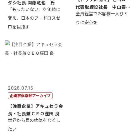
ダシ社長 関藤竜也 氏
代表取締役社長 中山泰
「もったいない」を価値に
全員経営でお客様一人ひと
男
変え、日本のフードロスゼ
りに安心を
ロを目指す
2026.07.16
企業家倶楽部アーカイブ
【注目企業】アキュセラ会
長・社長兼ＣＥＯ窪田 良
世界から目の病気をなくし
たい