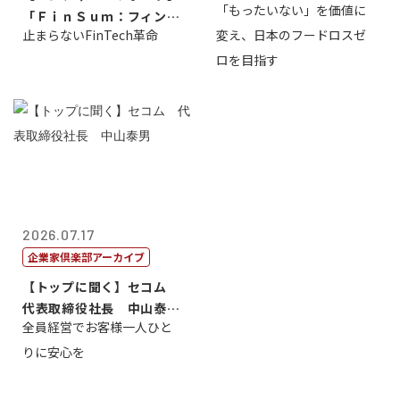
「もったいない」を価値に
「ＦｉｎＳｕｍ：フィンテ
止まらないFinTech革命
変え、日本のフードロスゼ
ック・サミッ...
ロを目指す
2026.07.17
企業家倶楽部アーカイブ
【トップに聞く】セコム
代表取締役社長 中山泰
全員経営でお客様一人ひと
男
りに安心を