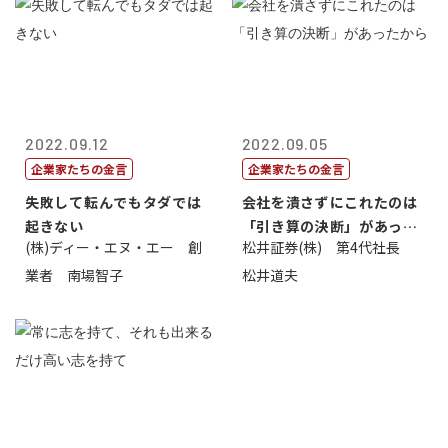
2022.09.12
2022.09.05
企業家たちの金言
企業家たちの金言
失敗して転んでもタダでは
会社を潰さずにこれたのは
起きない
「引き算の決断」があった
(株)ディー・エヌ・エー 創
松井証券(株) 第4代社長
から
業者 南場智子
松井道夫