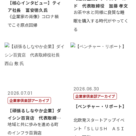
【核心インタビュー】ティ
ド 代表取締役 加藤 孝文
ア社長 冨安徳久氏
お茶や水と同様に良質な睡
《企業家の肖像》コロナ禍
眠を購入する時代がやってく
でこそ原点回帰
る
2026.06.30
2026.07.01
企業家倶楽部アーカイブ
企業家倶楽部アーカイブ
【ベンチャー・リポート】
【頑張るしなやか企業】ダ
イシン百貨店 代表取締役
北欧発スタートアップイベ
地域と共に歩みを進める町
社長 西山 ...
ント「ＳＬＵＳＨ ＡＳＩ
のインフラ百貨店