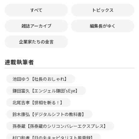
すべて
トピックス
雑誌アーカイブ
編集長がゆく
企業家たちの金言
連載執筆者
池田ゆう【社長のおしゃれ】
鎌田富久【エンジェル鎌田’sEye】
北尾吉孝【世相を斬る！】
鈴木康弘【デジタルシフトの教科書】
孫泰蔵【孫泰蔵のシリコンバレーエクスプレス】
村口和孝【日の丸キャピタリスト風雲録】