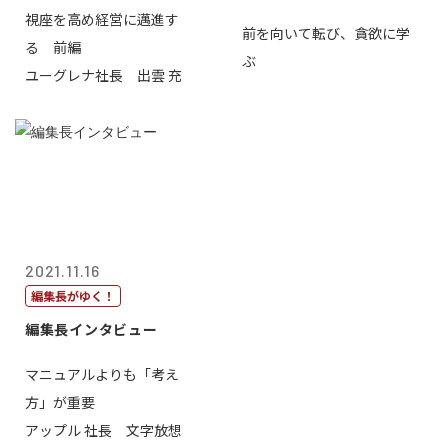
視座を高め経営に邁進す
前を向いて転び、貪欲に学
る 前編
ぶ
ユーグレナ社長 出雲 充
2021.11.16
編集長がゆく！
編集長インタビュー
マニュアルよりも「考え
方」が重要
アップル 社長 文字放想