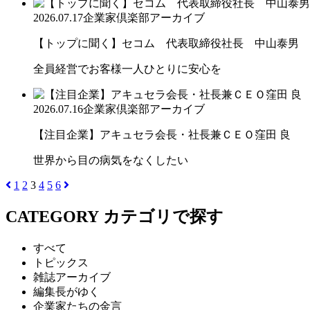
2026.07.17
企業家倶楽部アーカイブ
【トップに聞く】セコム 代表取締役社長 中山泰男
全員経営でお客様一人ひとりに安心を
2026.07.16
企業家倶楽部アーカイブ
【注目企業】アキュセラ会長・社長兼ＣＥＯ窪田 良
世界から目の病気をなくしたい
1
2
3
4
5
6
CATEGORY
カテゴリで探す
すべて
トピックス
雑誌アーカイブ
編集長がゆく
企業家たちの金言