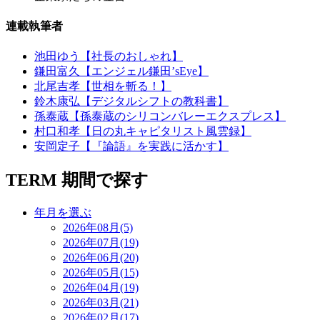
連載執筆者
池田ゆう【社長のおしゃれ】
鎌田富久【エンジェル鎌田’sEye】
北尾吉孝【世相を斬る！】
鈴木康弘【デジタルシフトの教科書】
孫泰蔵【孫泰蔵のシリコンバレーエクスプレス】
村口和孝【日の丸キャピタリスト風雲録】
安岡定子【『論語』を実践に活かす】
TERM
期間で探す
年月を選ぶ
2026年08月(5)
2026年07月(19)
2026年06月(20)
2026年05月(15)
2026年04月(19)
2026年03月(21)
2026年02月(17)