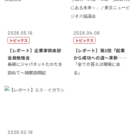
2026.05.16
2026.04.06
トピックス
トピックス
【レポート】企業家倶楽部
【レポート】第3回「起業
会員勉強会
から成功への道～革新―挑
長崎にジャパネットたかたを
「全ての答えは現場にあ
戦の先にある...
訪ねて～視察訪問記
る」
2026.02.16