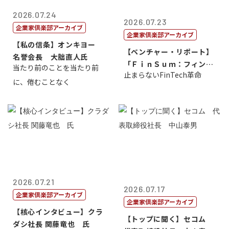
2026.07.24
2026.07.23
企業家倶楽部アーカイブ
企業家倶楽部アーカイブ
【私の信条】オンキヨー
【ベンチャー・リポート】
名誉会長 大朏直人氏
「ＦｉｎＳｕｍ：フィンテ
当たり前のことを当たり前
止まらないFinTech革命
ック・サミッ...
に、倦むことなく
2026.07.21
2026.07.17
企業家倶楽部アーカイブ
企業家倶楽部アーカイブ
【核心インタビュー】クラ
【トップに聞く】セコム
ダシ社長 関藤竜也 氏