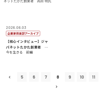
2026.06.03
企業家倶楽部アーカイブ
【核心インタビュー】ジャ
パネットたかた創業者 髙
今を生きる 前編
田 明氏
5
6
7
8
9
10
11