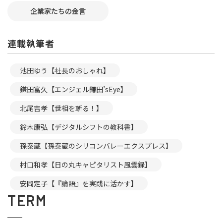
企業家たちの金言
連載執筆者
池田ゆう【社長のおしゃれ】
鎌田富久【エンジェル鎌田’sEye】
北尾吉孝【世相を斬る！】
鈴木康弘【デジタルシフトの教科書】
孫泰蔵【孫泰蔵のシリコンバレーエクスプレス】
村口和孝【日の丸キャピタリスト風雲録】
安岡定子【『論語』を実践に活かす】
TERM