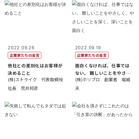
2022.09.26
2022.09.19
企業家たちの金言
企業家たちの金言
他社との差別化はお客様が
面白くなければ、仕事では
決めること
ない。 難しいことをやさし
(株)ストライク 代表取締役
(株)ホリプロ 創業者 堀威
く。やさし...
社長 荒井邦彦
夫