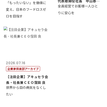
代表取締役社長 中山泰
「もったいない」を価値に
全員経営でお客様一人ひと
男
変え、日本のフードロスゼ
りに安心を
ロを目指す
2026.07.16
企業家倶楽部アーカイブ
【注目企業】アキュセラ会
長・社長兼ＣＥＯ窪田 良
世界から目の病気をなくし
たい