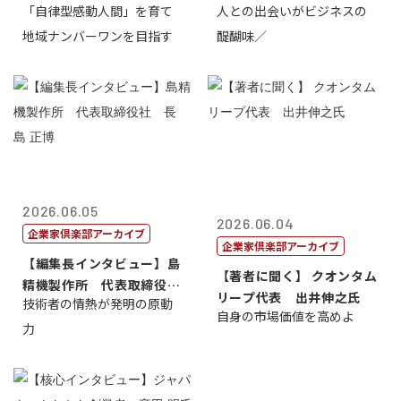
「自律型感動人間」を育て
人との出会いがビジネスの
介
地域ナンバーワンを目指す
醍醐味／
2026.06.05
2026.06.04
企業家倶楽部アーカイブ
企業家倶楽部アーカイブ
【編集長インタビュー】島
【著者に聞く】 クオンタム
精機製作所 代表取締役
リープ代表 出井伸之氏
技術者の情熱が発明の原動
社 長 島 正...
自身の市場価値を高めよ
力