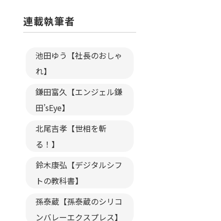
連載執筆者
池田ゆう【社長のおしゃ
れ】
鎌田富久【エンジェル鎌
田’sEye】
北尾吉孝【世相を斬
る！】
鈴木康弘【デジタルシフ
トの教科書】
孫泰蔵【孫泰蔵のシリコ
ンバレーエクスプレス】