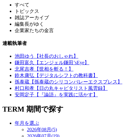
すべて
トピックス
雑誌アーカイブ
編集長がゆく
企業家たちの金言
連載執筆者
池田ゆう【社長のおしゃれ】
鎌田富久【エンジェル鎌田’sEye】
北尾吉孝【世相を斬る！】
鈴木康弘【デジタルシフトの教科書】
孫泰蔵【孫泰蔵のシリコンバレーエクスプレス】
村口和孝【日の丸キャピタリスト風雲録】
安岡定子【『論語』を実践に活かす】
TERM
期間で探す
年月を選ぶ
2026年08月(5)
2026年07月(19)