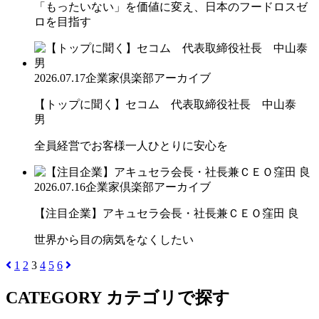
「もったいない」を価値に変え、日本のフードロスゼ
ロを目指す
2026.07.17
企業家倶楽部アーカイブ
【トップに聞く】セコム 代表取締役社長 中山泰
男
全員経営でお客様一人ひとりに安心を
2026.07.16
企業家倶楽部アーカイブ
【注目企業】アキュセラ会長・社長兼ＣＥＯ窪田 良
世界から目の病気をなくしたい
1
2
3
4
5
6
CATEGORY
カテゴリで探す