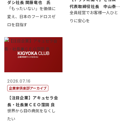
ダシ社長 関藤竜也 氏
代表取締役社長 中山泰
「もったいない」を価値に
全員経営でお客様一人ひと
男
変え、日本のフードロスゼ
りに安心を
ロを目指す
2026.07.16
企業家倶楽部アーカイブ
【注目企業】アキュセラ会
長・社長兼ＣＥＯ窪田 良
世界から目の病気をなくし
たい