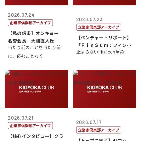
2026.07.24
2026.07.23
企業家倶楽部アーカイブ
企業家倶楽部アーカイブ
【私の信条】オンキヨー
【ベンチャー・リポート】
名誉会長 大朏直人氏
「ＦｉｎＳｕｍ：フィンテ
当たり前のことを当たり前
止まらないFinTech革命
ック・サミッ...
に、倦むことなく
2026.07.21
2026.07.17
企業家倶楽部アーカイブ
企業家倶楽部アーカイブ
【核心インタビュー】クラ
【トップに聞く】セコム