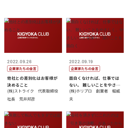
2022.09.26
2022.09.19
企業家たちの金言
企業家たちの金言
他社との差別化はお客様が
面白くなければ、仕事では
決めること
ない。 難しいことをやさし
(株)ストライク 代表取締役
(株)ホリプロ 創業者 堀威
く。やさし...
社長 荒井邦彦
夫