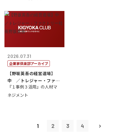
2026.07.31
企業家倶楽部アーカイブ
【野坂英吾の経営道場】
中 ／トレジャー・ファク
『１事例３活用』の人材マ
トリー社長野坂...
ネジメント
1
2
3
4