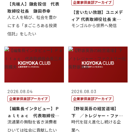
企業家倶楽部アーカイブ
【先端人】鎌倉投信 代表
取締役社長 鎌田恭幸
【言いたい放題】ユニメデ
人と人を結び、社会を豊か
ィア 代表取締役社長 末田
にする「まごころある投資
モンゴルから世界へ発信
真
信託」をしたい
2026.08.04
2026.08.03
企業家倶楽部アーカイブ
企業家倶楽部アーカイブ
【編集長インタビュー】Ｐ
【野坂英吾の経営道場】
ａｌｔａｃ 代表取締役会
下 ／トレジャー・ファク
流通業の無駄を省き消費者
時代を捉え進化し続ける企
長三木田國夫
トリー社長野坂...
ひいては社会に貢献したい
業へ