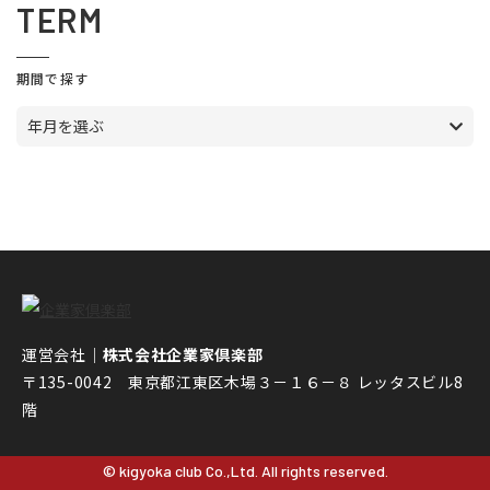
TERM
期間で探す
年月を選ぶ
運営会社｜
株式会社企業家倶楽部
〒135-0042 東京都江東区木場３－１６－８ レッタスビル8
階
© kigyoka club Co.,Ltd. All rights reserved.