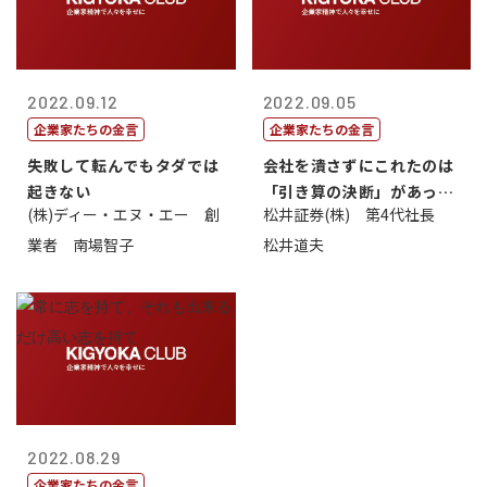
2022.09.12
2022.09.05
企業家たちの金言
企業家たちの金言
失敗して転んでもタダでは
会社を潰さずにこれたのは
起きない
「引き算の決断」があった
(株)ディー・エヌ・エー 創
松井証券(株) 第4代社長
から
業者 南場智子
松井道夫
2022.08.29
企業家たちの金言