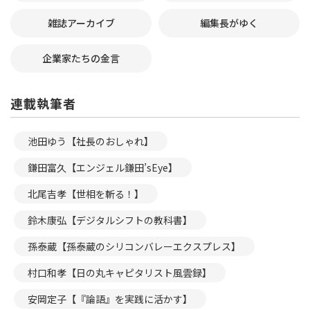
雑誌アーカイブ
編集長がゆく
企業家たちの金言
連載執筆者
池田ゆう【社長のおしゃれ】
鎌田富久【エンジェル鎌田’sEye】
北尾吉孝【世相を斬る！】
鈴木康弘【デジタルシフトの教科書】
孫泰蔵【孫泰蔵のシリコンバレーエクスプレス】
村口和孝【日の丸キャピタリスト風雲録】
安岡定子【『論語』を実践に活かす】