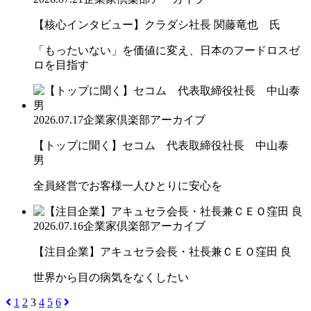
【核心インタビュー】クラダシ社長 関藤竜也 氏
「もったいない」を価値に変え、日本のフードロスゼ
ロを目指す
2026.07.17
企業家倶楽部アーカイブ
【トップに聞く】セコム 代表取締役社長 中山泰
男
全員経営でお客様一人ひとりに安心を
2026.07.16
企業家倶楽部アーカイブ
【注目企業】アキュセラ会長・社長兼ＣＥＯ窪田 良
世界から目の病気をなくしたい
1
2
3
4
5
6