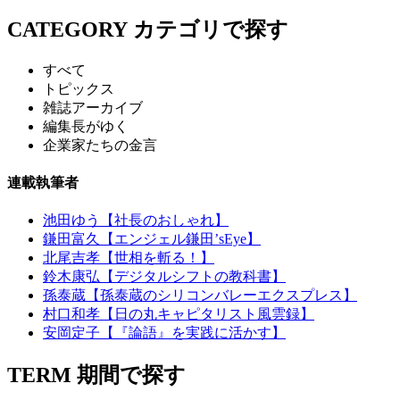
CATEGORY
カテゴリで探す
すべて
トピックス
雑誌アーカイブ
編集長がゆく
企業家たちの金言
連載執筆者
池田ゆう【社長のおしゃれ】
鎌田富久【エンジェル鎌田’sEye】
北尾吉孝【世相を斬る！】
鈴木康弘【デジタルシフトの教科書】
孫泰蔵【孫泰蔵のシリコンバレーエクスプレス】
村口和孝【日の丸キャピタリスト風雲録】
安岡定子【『論語』を実践に活かす】
TERM
期間で探す