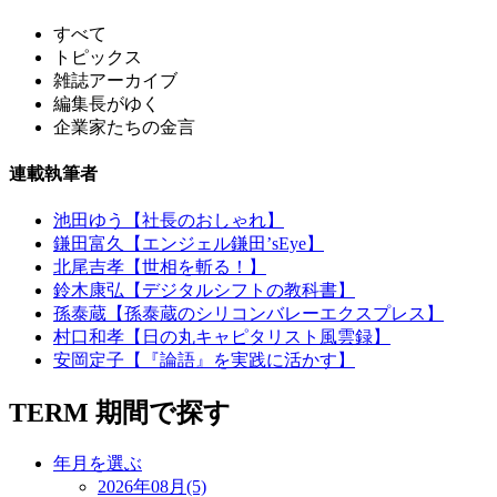
すべて
トピックス
雑誌アーカイブ
編集長がゆく
企業家たちの金言
連載執筆者
池田ゆう【社長のおしゃれ】
鎌田富久【エンジェル鎌田’sEye】
北尾吉孝【世相を斬る！】
鈴木康弘【デジタルシフトの教科書】
孫泰蔵【孫泰蔵のシリコンバレーエクスプレス】
村口和孝【日の丸キャピタリスト風雲録】
安岡定子【『論語』を実践に活かす】
TERM
期間で探す
年月を選ぶ
2026年08月(5)