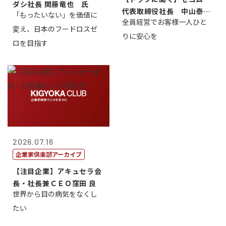
ダシ社長 関藤竜也 氏
代表取締役社長 中山泰
「もったいない」を価値に
全員経営でお客様一人ひと
男
変え、日本のフードロスゼ
りに安心を
ロを目指す
2026.07.16
企業家倶楽部アーカイブ
【注目企業】アキュセラ会
長・社長兼ＣＥＯ窪田 良
世界から目の病気をなくし
たい