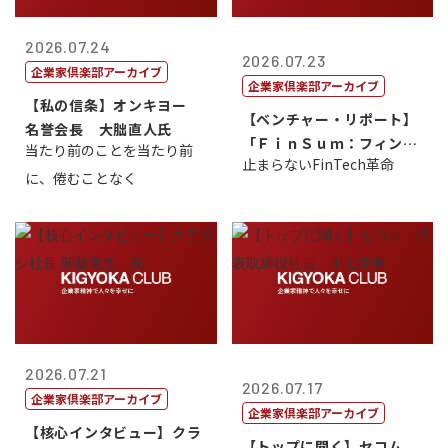
2026.07.24
2026.07.23
企業家倶楽部アーカイブ
企業家倶楽部アーカイブ
【私の信条】オンキヨー
【ベンチャー・リポート】
名誉会長 大朏直人氏
「ＦｉｎＳｕｍ：フィンテ
当たり前のことを当たり前
止まらないFinTech革命
ック・サミッ...
に、倦むことなく
2026.07.21
2026.07.17
企業家倶楽部アーカイブ
企業家倶楽部アーカイブ
【核心インタビュー】クラ
【トップに聞く】セコム