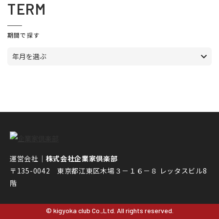
TERM
期間で探す
年月を選ぶ
運営会社｜
株式会社企業家倶楽部
〒135-0042 東京都江東区木場３－１６－８ レッタスビル8
階
© kigyoka club Co.,Ltd. All rights reserved.