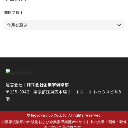
期間で探す
年月を選ぶ
運営会社｜
株式会社企業家倶楽部
〒135-0042 東京都江東区木場３－１６－８ レッタスビル8
階
© kigyoka club Co.,Ltd. All rights reserved.
企業家倶楽部の出版物および企業家倶楽部Webサイト上の文章・画像・映像
等はすべて著作物です。