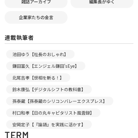
雑誌アーカイブ
編集長がゆく
企業家たちの金言
連載執筆者
池田ゆう【社長のおしゃれ】
鎌田富久【エンジェル鎌田’sEye】
北尾吉孝【世相を斬る！】
鈴木康弘【デジタルシフトの教科書】
孫泰蔵【孫泰蔵のシリコンバレーエクスプレス】
村口和孝【日の丸キャピタリスト風雲録】
安岡定子【『論語』を実践に活かす】
TERM