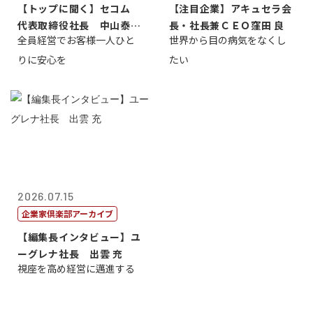
【トップに聞く】セコム
【注目企業】アキュセラ会
代表取締役社長 中山泰
長・社長兼ＣＥＯ窪田 良
全員経営でお客様一人ひと
世界から目の病気をなくし
男
りに安心を
たい
2026.07.15
企業家倶楽部アーカイブ
【編集長インタビュー】ユ
ーグレナ社長 出雲 充
視座を高め経営に邁進する