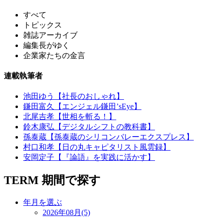
すべて
トピックス
雑誌アーカイブ
編集長がゆく
企業家たちの金言
連載執筆者
池田ゆう【社長のおしゃれ】
鎌田富久【エンジェル鎌田’sEye】
北尾吉孝【世相を斬る！】
鈴木康弘【デジタルシフトの教科書】
孫泰蔵【孫泰蔵のシリコンバレーエクスプレス】
村口和孝【日の丸キャピタリスト風雲録】
安岡定子【『論語』を実践に活かす】
TERM
期間で探す
年月を選ぶ
2026年08月(5)