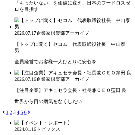
「もったいない」を価値に変え、日本のフードロスゼ
ロを目指す
2026.07.17
企業家倶楽部アーカイブ
【トップに聞く】セコム 代表取締役社長 中山泰
男
全員経営でお客様一人ひとりに安心を
2026.07.16
企業家倶楽部アーカイブ
【注目企業】アキュセラ会長・社長兼ＣＥＯ窪田 良
世界から目の病気をなくしたい
1
2
3
4
5
6
2024.01.16
トピックス