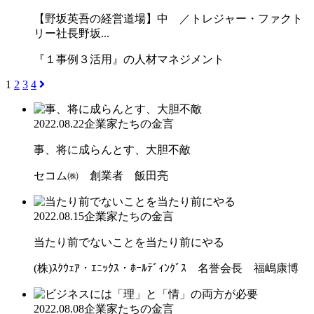
【野坂英吾の経営道場】中 ／トレジャー・ファクト
リー社長野坂...
『１事例３活用』の人材マネジメント
1
2
3
4
2022.08.22
企業家たちの金言
事、将に成らんとす、大胆不敵
セコム㈱ 創業者 飯田亮
2022.08.15
企業家たちの金言
当たり前でないことを当たり前にやる
(株)ｽｸｳｪｱ・ｴﾆｯｸｽ・ﾎｰﾙﾃﾞｨﾝｸﾞｽ 名誉会長 福嶋康博
2022.08.08
企業家たちの金言