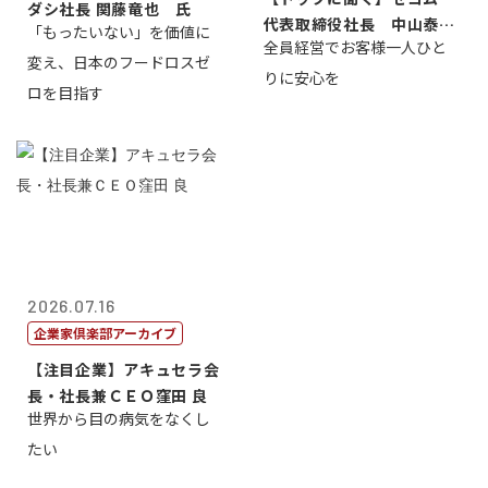
ダシ社長 関藤竜也 氏
代表取締役社長 中山泰
「もったいない」を価値に
全員経営でお客様一人ひと
男
変え、日本のフードロスゼ
りに安心を
ロを目指す
2026.07.16
企業家倶楽部アーカイブ
【注目企業】アキュセラ会
長・社長兼ＣＥＯ窪田 良
世界から目の病気をなくし
たい