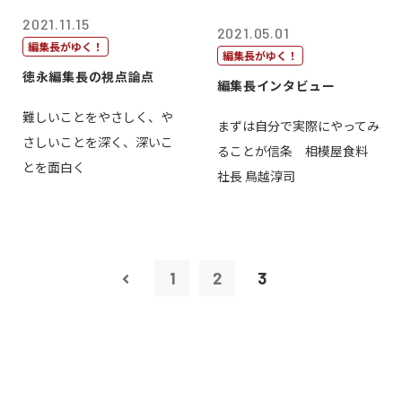
2021.11.15
2021.05.01
編集長がゆく！
編集長がゆく！
徳永編集長の視点論点
編集長インタビュー
難しいことをやさしく、や
まずは自分で実際にやってみ
さしいことを深く、深いこ
ることが信条 相模屋食料
とを面白く
社長 鳥越淳司
1
2
3