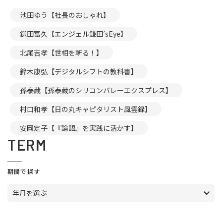
池田ゆう【社長のおしゃれ】
鎌田富久【エンジェル鎌田’sEye】
北尾吉孝【世相を斬る！】
鈴木康弘【デジタルシフトの教科書】
孫泰蔵【孫泰蔵のシリコンバレーエクスプレス】
村口和孝【日の丸キャピタリスト風雲録】
安岡定子【『論語』を実践に活かす】
TERM
期間で探す
年月を選ぶ