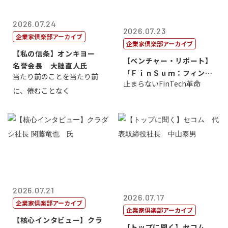
2026.07.24
2026.07.23
企業家倶楽部アーカイブ
企業家倶楽部アーカイブ
【私の信条】オンキヨー
【ベンチャー・リポート】
名誉会長 大朏直人氏
「ＦｉｎＳｕｍ：フィンテ
当たり前のことを当たり前
止まらないFinTech革命
ック・サミッ...
に、倦むことなく
2026.07.21
2026.07.17
企業家倶楽部アーカイブ
企業家倶楽部アーカイブ
【核心インタビュー】クラ
【トップに聞く】セコム