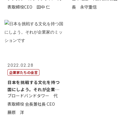
表取締役CEO 田中 仁
長 永守重信
2022.02.28
企業家たちの金言
日本を挑戦する文化を持つ
国にしよう。それが企業家
ブロードバンドタワー 代
のミッション...
表取締役 会長兼社長 CEO
藤原 洋