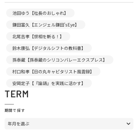
池田ゆう【社長のおしゃれ】
鎌田富久【エンジェル鎌田’sEye】
北尾吉孝【世相を斬る！】
鈴木康弘【デジタルシフトの教科書】
孫泰蔵【孫泰蔵のシリコンバレーエクスプレス】
村口和孝【日の丸キャピタリスト風雲録】
安岡定子【『論語』を実践に活かす】
TERM
期間で探す
年月を選ぶ