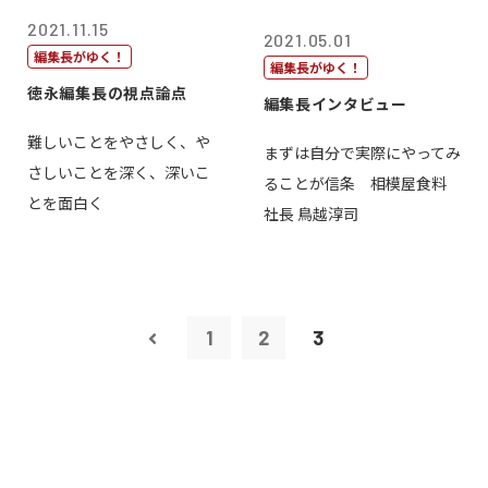
2021.11.15
2021.05.01
編集長がゆく！
編集長がゆく！
徳永編集長の視点論点
編集長インタビュー
難しいことをやさしく、や
まずは自分で実際にやってみ
さしいことを深く、深いこ
ることが信条 相模屋食料
とを面白く
社長 鳥越淳司
1
2
3