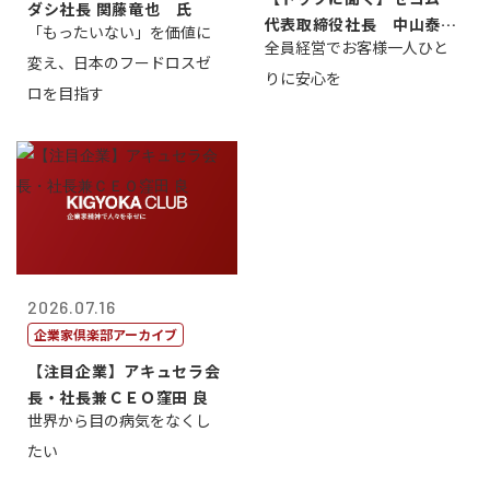
ダシ社長 関藤竜也 氏
代表取締役社長 中山泰
「もったいない」を価値に
全員経営でお客様一人ひと
男
変え、日本のフードロスゼ
りに安心を
ロを目指す
2026.07.16
企業家倶楽部アーカイブ
【注目企業】アキュセラ会
長・社長兼ＣＥＯ窪田 良
世界から目の病気をなくし
たい