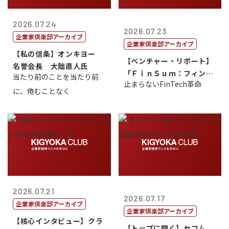
2026.07.24
2026.07.23
企業家倶楽部アーカイブ
企業家倶楽部アーカイブ
【私の信条】オンキヨー
【ベンチャー・リポート】
名誉会長 大朏直人氏
「ＦｉｎＳｕｍ：フィンテ
当たり前のことを当たり前
止まらないFinTech革命
ック・サミッ...
に、倦むことなく
2026.07.21
2026.07.17
企業家倶楽部アーカイブ
企業家倶楽部アーカイブ
【核心インタビュー】クラ
【トップに聞く】セコム