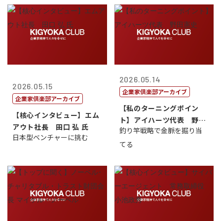
2026.05.14
2026.05.15
企業家倶楽部アーカイブ
企業家倶楽部アーカイブ
【私のターニングポイン
【核心インタビュー】エム
ト】アイハーツ代表 野田
アウト社長 田口 弘 氏
釣り竿戦略で金脈を掘り当
憲史
日本型ベンチャーに挑む
てる