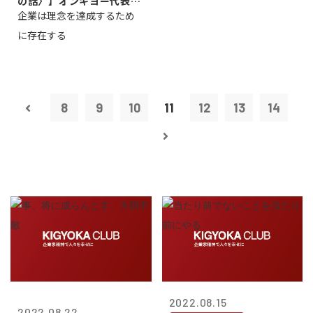
の話〉】オンキヨー代表取
企業は理念を達成するため
締役会長兼社...
に存在する
8
9
10
11
12
13
14
2022.08.15
2022.08.22