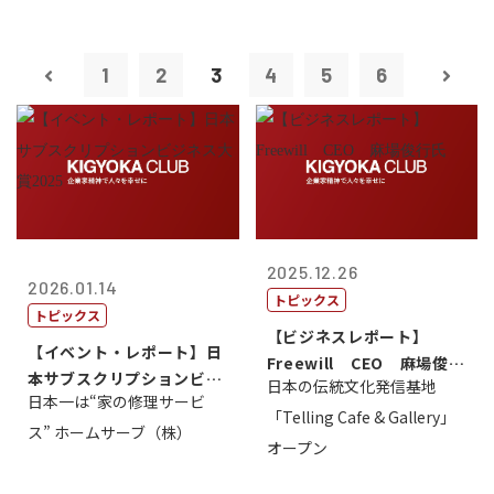
1
2
3
4
5
6
2025.12.26
2026.01.14
トピックス
トピックス
【ビジネスレポート】
【イベント・レポート】日
Freewill CEO 麻場俊行
本サブスクリプションビジ
日本の伝統文化発信基地
氏
日本一は“家の修理サービ
ネス大賞20...
「Telling Cafe & Gallery」
ス” ホームサーブ（株）
オープン