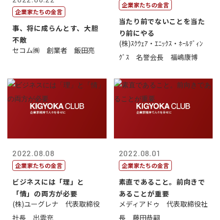
企業家たちの金言
企業家たちの金言
当たり前でないことを当た
事、将に成らんとす、大胆
り前にやる
不敵
(株)ｽｸｳｪｱ・ｴﾆｯｸｽ・ﾎｰﾙﾃﾞｨﾝ
セコム㈱ 創業者 飯田亮
ｸﾞｽ 名誉会長 福嶋康博
2022.08.08
2022.08.01
企業家たちの金言
企業家たちの金言
ビジネスには「理」と
素直であること。前向きで
「情」の両方が必要
あることが重要
(株)ユーグレナ 代表取締役
メディアドゥ 代表取締役社
社長 出雲充
長 藤田恭嗣