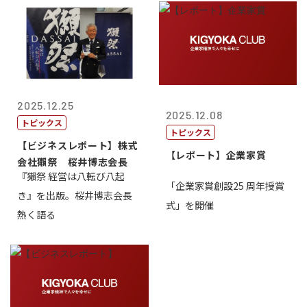
2025.12.25
2025.12.08
トピックス
トピックス
【ビジネスレポート】株式
【レポート】企業家賞
会社獺祭 桜井博志会長
『獺祭 経営は八転び八起
「企業家賞創設25 周年授賞
き』を出版。桜井博志会長
式」を開催
熱く語る