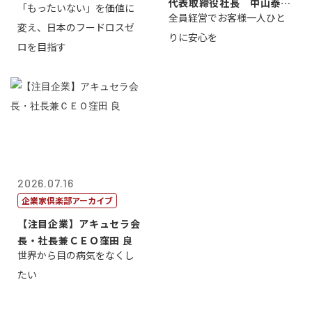
代表取締役社長 中山泰
「もったいない」を価値に
全員経営でお客様一人ひと
男
変え、日本のフードロスゼ
りに安心を
ロを目指す
2026.07.16
企業家倶楽部アーカイブ
【注目企業】アキュセラ会
長・社長兼ＣＥＯ窪田 良
世界から目の病気をなくし
たい