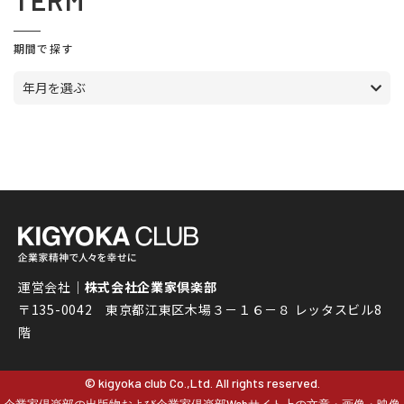
TERM
期間で探す
年月を選ぶ
運営会社｜
株式会社企業家倶楽部
〒135-0042 東京都江東区木場３－１６－８ レッタスビル8
階
© kigyoka club Co.,Ltd. All rights reserved.