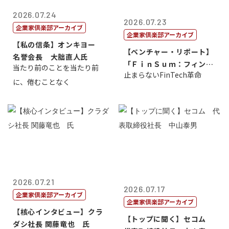
2026.07.24
2026.07.23
企業家倶楽部アーカイブ
企業家倶楽部アーカイブ
【私の信条】オンキヨー
【ベンチャー・リポート】
名誉会長 大朏直人氏
「ＦｉｎＳｕｍ：フィンテ
当たり前のことを当たり前
止まらないFinTech革命
ック・サミッ...
に、倦むことなく
2026.07.21
2026.07.17
企業家倶楽部アーカイブ
企業家倶楽部アーカイブ
【核心インタビュー】クラ
【トップに聞く】セコム
ダシ社長 関藤竜也 氏