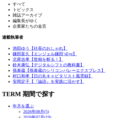
すべて
トピックス
雑誌アーカイブ
編集長がゆく
企業家たちの金言
連載執筆者
池田ゆう【社長のおしゃれ】
鎌田富久【エンジェル鎌田’sEye】
北尾吉孝【世相を斬る！】
鈴木康弘【デジタルシフトの教科書】
孫泰蔵【孫泰蔵のシリコンバレーエクスプレス】
村口和孝【日の丸キャピタリスト風雲録】
安岡定子【『論語』を実践に活かす】
TERM
期間で探す
年月を選ぶ
2026年08月(5)
2026年07月(19)