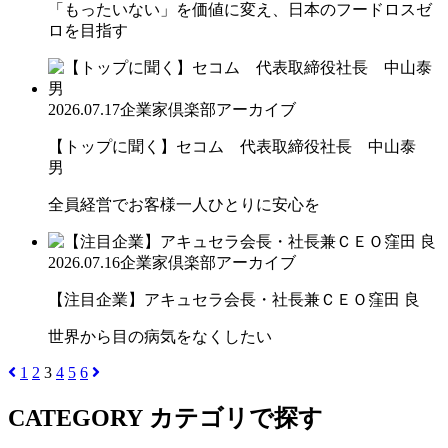
「もったいない」を価値に変え、日本のフードロスゼ
ロを目指す
2026.07.17
企業家倶楽部アーカイブ
【トップに聞く】セコム 代表取締役社長 中山泰
男
全員経営でお客様一人ひとりに安心を
2026.07.16
企業家倶楽部アーカイブ
【注目企業】アキュセラ会長・社長兼ＣＥＯ窪田 良
世界から目の病気をなくしたい
1
2
3
4
5
6
CATEGORY
カテゴリで探す