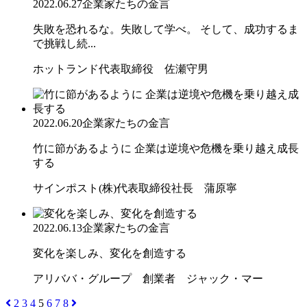
2022.06.27
企業家たちの金言
失敗を恐れるな。失敗して学べ。 そして、成功するま
で挑戦し続...
ホットランド代表取締役 佐瀬守男
2022.06.20
企業家たちの金言
竹に節があるように 企業は逆境や危機を乗り越え成長
する
サインポスト(株)代表取締役社長 蒲原寧
2022.06.13
企業家たちの金言
変化を楽しみ、変化を創造する
アリババ・グループ 創業者 ジャック・マー
2
3
4
5
6
7
8