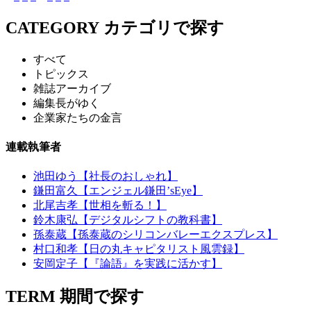
CATEGORY
カテゴリで探す
すべて
トピックス
雑誌アーカイブ
編集長がゆく
企業家たちの金言
連載執筆者
池田ゆう【社長のおしゃれ】
鎌田富久【エンジェル鎌田’sEye】
北尾吉孝【世相を斬る！】
鈴木康弘【デジタルシフトの教科書】
孫泰蔵【孫泰蔵のシリコンバレーエクスプレス】
村口和孝【日の丸キャピタリスト風雲録】
安岡定子【『論語』を実践に活かす】
TERM
期間で探す