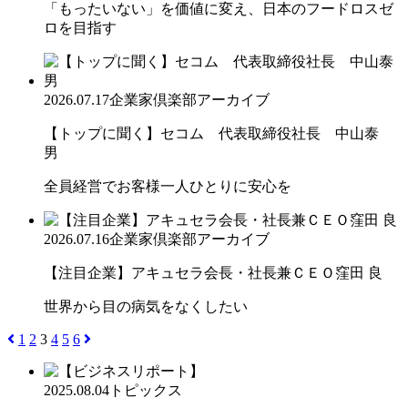
「もったいない」を価値に変え、日本のフードロスゼ
ロを目指す
2026.07.17
企業家倶楽部アーカイブ
【トップに聞く】セコム 代表取締役社長 中山泰
男
全員経営でお客様一人ひとりに安心を
2026.07.16
企業家倶楽部アーカイブ
【注目企業】アキュセラ会長・社長兼ＣＥＯ窪田 良
世界から目の病気をなくしたい
1
2
3
4
5
6
2025.08.04
トピックス